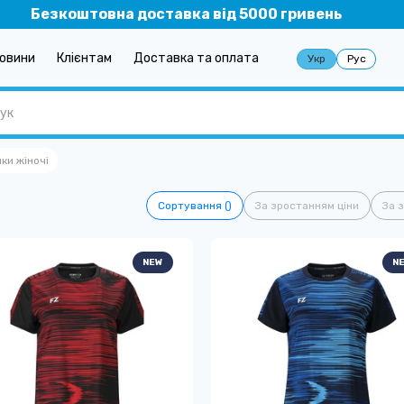
Безкоштовна доставка від 5000 гривень
овини
Клієнтам
Доставка та оплата
Укр
Рус
ки жіночі
Сортування ()
За зростанням ціни
За 
NEW
N