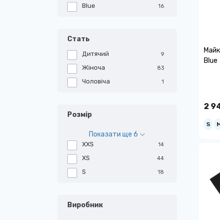
Blue
16
Стать
Майк
Дитячий
9
Blue
Жіноча
83
Чоловіча
1
2 9
Розмір
S
Показати ще 6
XXS
14
XS
44
S
18
Виробник