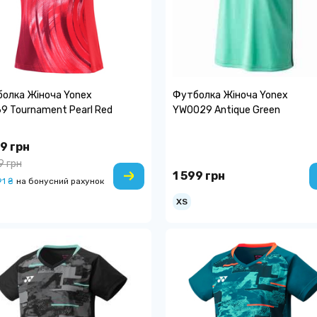
олка Жіноча Yonex
Футболка Жіноча Yonex
9 Tournament Pearl Red
YW0029 Antique Green
9 грн
9 грн
1 599 грн
1 ₴
на бонусний рахунок
XS