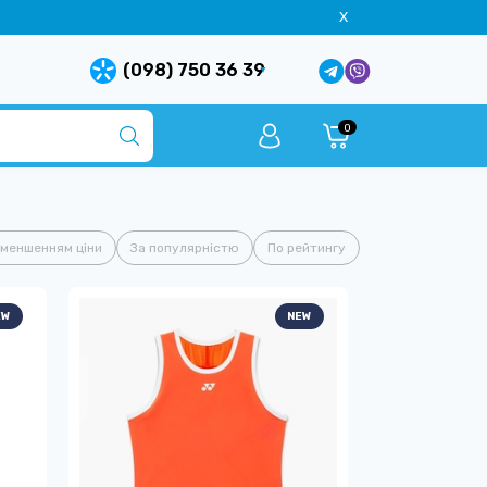
X
(098) 750 36 39
0
зменшенням ціни
За популярністю
По рейтингу
EW
NEW