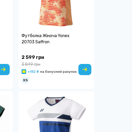
Футболка Жіноча Yonex
20703 Saffron
2 599 грн
3 849 грн
+182 ₴
на бонусний рахунок
XS