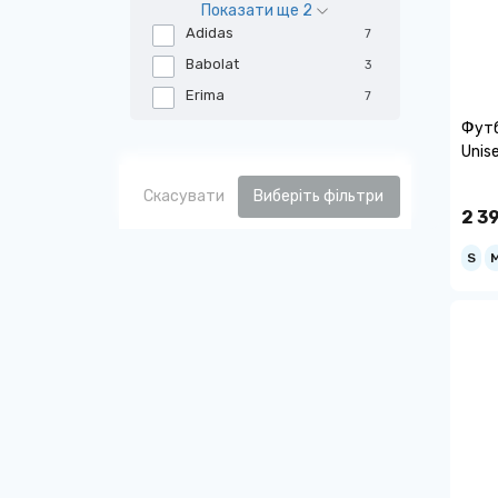
Показати ще 2
Adidas
7
Babolat
3
Erima
7
Футб
Unis
Скасувати
Виберіть фільтри
2 3
S