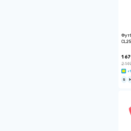
Футб
CL25
1 67
2 14
+1
S