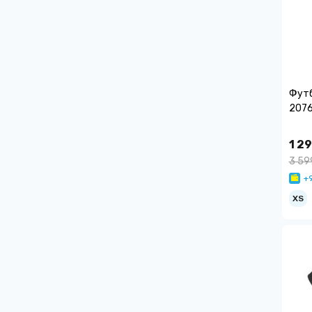
Футб
2076
1 29
3 59
+9
XS