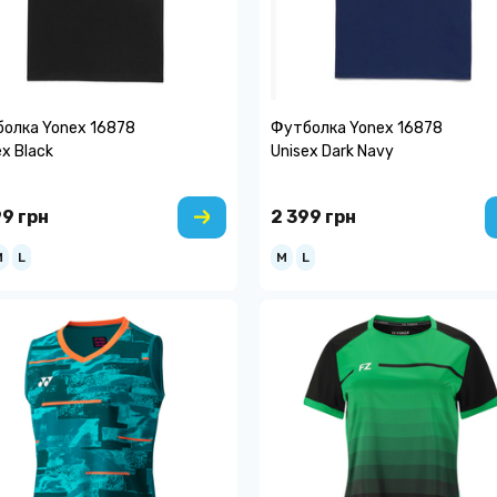
олка Yonex 16878
Футболка Yonex 16878
ex Black
Unisex Dark Navy
99 грн
2 399 грн
M
L
M
L