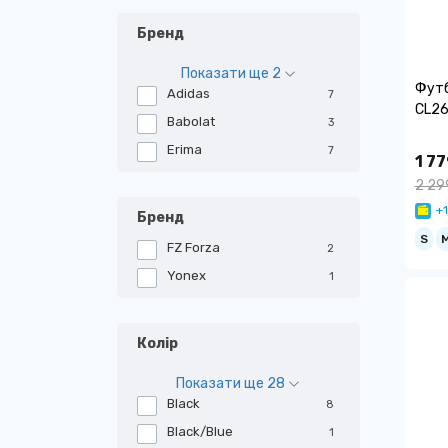
Бренд
Показати ще 2
Футб
Adidas
7
CL26
Babolat
3
Erima
7
1 77
2 29
+1
Бренд
S
FZ Forza
2
Yonex
1
Колір
Показати ще 28
Black
8
Black/Blue
1