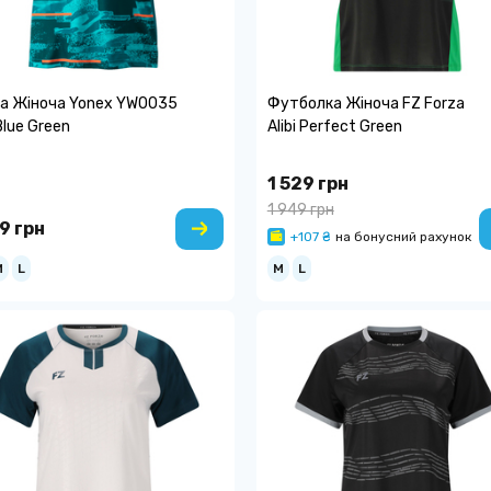
а Жіноча Yonex YW0035
Футболка Жіноча FZ Forza
Blue Green
Alibi Perfect Green
1 529 грн
1 949 грн
9 грн
+107 ₴
на бонусний рахунок
M
L
M
L