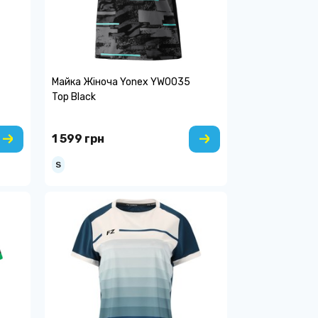
Майка Жіноча Yonex YW0035
Top Black
1 599 грн
S