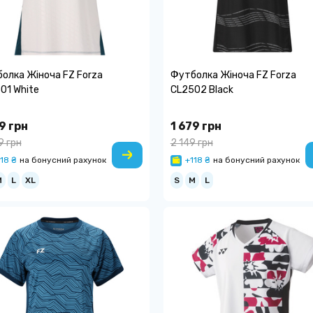
олка Жіноча FZ Forza
Футболка Жіноча FZ Forza
01 White
CL2502 Black
9 грн
1 679 грн
9 грн
2 149 грн
18 ₴
на бонусний рахунок
+118 ₴
на бонусний рахунок
M
L
XL
S
M
L