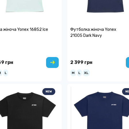
а жіноча Yonex 16852 Ice
Футболка жіноча Yonex
21005 Dark Navy
49 грн
2 399 грн
M
L
M
L
XL
NEW
N