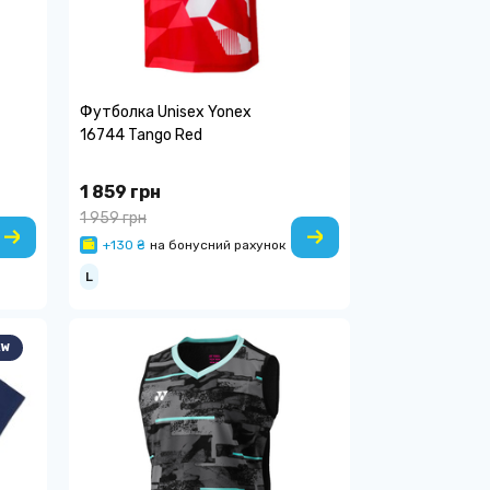
Футболка Unisex Yonex
16744 Tango Red
1 859 грн
1 959 грн
+130 ₴
на бонусний рахунок
L
EW