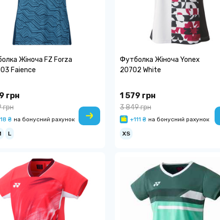
олка Жіноча FZ Forza
Футболка Жіноча Yonex
03 Faience
20702 White
9 грн
1 579 грн
9 грн
3 849 грн
18 ₴
на бонусний рахунок
+111 ₴
на бонусний рахунок
M
L
XS