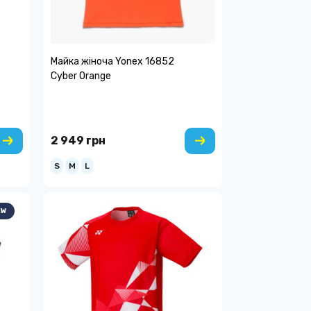
Майка жіноча Yonex 16852
Cyber Orange
2 949 грн
S
M
L
EW