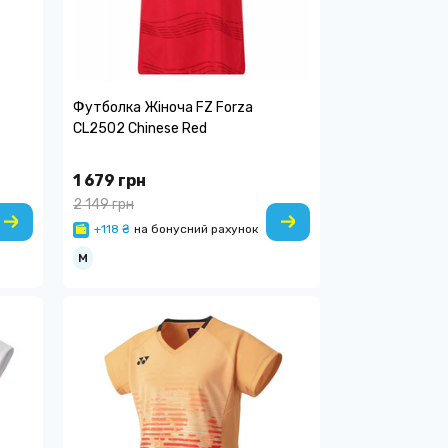
Футболка Жіноча FZ Forza
CL2502 Chinese Red
1 679 грн
2 149 грн
+118 ₴
на бонусний рахунок
M