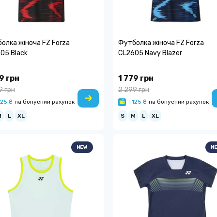
олка жіноча FZ Forza
Футболка жіноча FZ Forza
05 Black
CL2605 Navy Blazer
9 грн
1 779 грн
9 грн
2 299 грн
25 ₴
на бонусний рахунок
+125 ₴
на бонусний рахунок
M
L
XL
S
M
L
XL
NEW
N