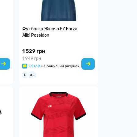
Футболка Жіноча FZ Forza
Alibi Poseidon
1 529 грн
1 949 грн
+107 ₴
на бонусний рахунок
L
XL