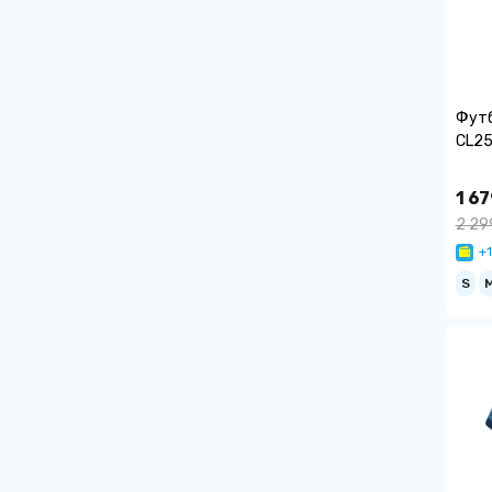
Футб
CL25
1 67
2 29
+1
S