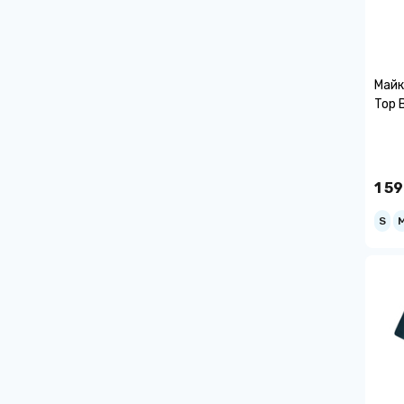
Майк
Top 
1 59
S