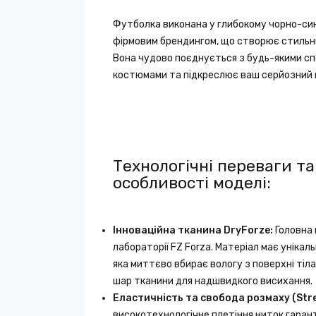
Футболка виконана у глибокому чорно-син
фірмовим брендингом, що створює стильн
Вона чудово поєднується з будь-якими с
костюмами та підкреслює ваш серйозний н
Технологічні переваги та
особливості моделі:
Інноваційна тканина DryForze:
Головна 
лабораторії FZ Forza. Матеріал має унікал
яка миттєво вбирає вологу з поверхні тіла 
шар тканини для надшвидкого висихання.
Еластичність та свобода розмаху (Stre
високотехнологічне плетіння ниток гаран