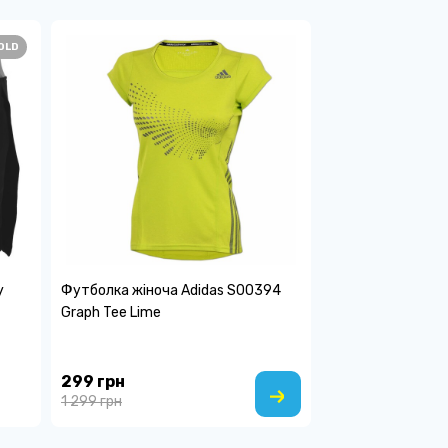
OLD
y
Футболка жіноча Adidas S00394
Graph Tee Lime
299 грн
1 299 грн