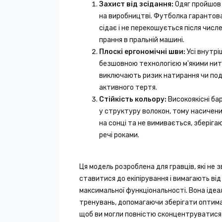
Захист від зсідання:
Одяг пройшов
на виробництві. Футболка гарантов
сідає і не перекошується після числ
прання в пральній машині.
Плоскі ергономічні шви:
Усі внутрі
безшовною технологією м'якими нит
виключають ризик натирання чи под
активного тертя.
Стійкість кольору:
Високоякісні ба
у структуру волокон, тому насичени
на сонці та не вимивається, зберіга
речі роками.
Ця модель розроблена для гравців, які не 
ставитися до екіпірування і вимагають ві
максимальної функціональності. Вона ідеа
тренувань, допомагаючи зберігати оптимал
щоб ви могли повністю сконцентруватися н