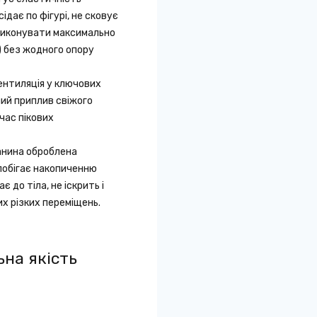
ідає по фігурі, не сковує
є виконувати максимально
) без жодного опору
нтиляція у ключових
ий приплив свіжого
час пікових
нина оброблена
побігає накопиченню
 до тіла, не іскрить і
их різких переміщень.
ьна якість