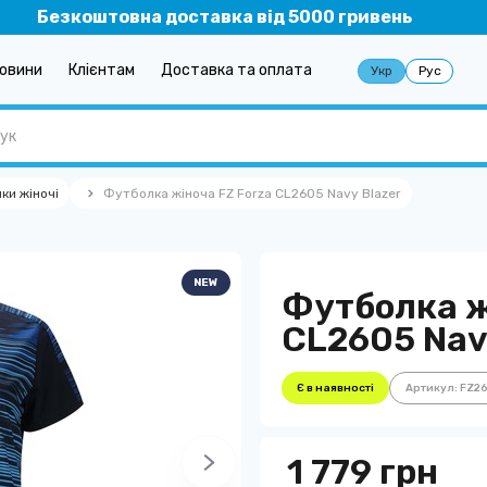
Безкоштовна доставка від 5000 гривень
овини
Клієнтам
Доставка та оплата
Укр
Рус
ки жіночі
Футболка жіноча FZ Forza CL2605 Navy Blazer
NEW
Футболка ж
CL2605 Nav
Є в наявності
Артикул: FZ2
1 779 грн