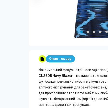
Опис товару
Максимальний фокус на грі, коли одяг прац
CL2605
Navy Blazer
— це високотехнолог
футболка преміальної якості від культово
елітного екіпірування для ракеточних вид
для професійних атлетів та амбітних люби
шукають бездоганний комфорт під час на
матчів та щоденних тренувань.