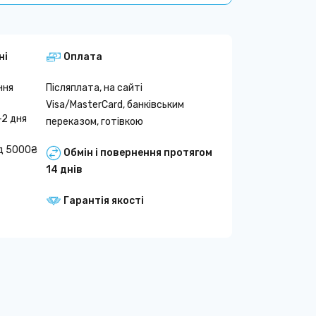
ні
Оплата
ння
Післяплата, на сайті
Visa/MasterCard, банківським
-2 дня
переказом, готівкою
д 5000₴
Обмін і повернення протягом
14 днів
Гарантія якості