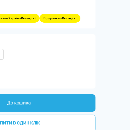
азин Харків -
Сьогодні
Відправка -
Сьогодні
До кошика
ПИТИ В ОДИН КЛІК