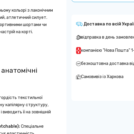
ьому кольорі з лаконічним
ий, атлетичний силует.
Доставка по всій Украї
портивними шортами чи
астрій на корті.
відправка в день замовле
компанією "Нова Пошта" 1
безкоштовна доставка ві
 анатомічні
Самовивіз із Харкова
гордість текстильної
ьну капілярну структуру,
і виводить її на зовнішній
tchable):
Спеціальне
тує еластичність