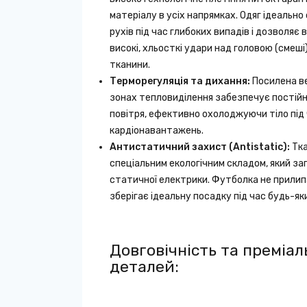
матеріалу в усіх напрямках. Одяг ідеально с
рухів під час глибоких випадів і дозволя
високі, хльосткі удари над головою (смеші
тканини.
Терморегуляція та дихання:
Посилена ве
зонах тепловиділення забезпечує постійн
повітря, ефективно охолоджуючи тіло під 
кардіонавантажень.
Антистатичний захист (Antistatic):
Тка
спеціальним екологічним складом, який за
статичної електрики. Футболка не прилипає
зберігає ідеальну посадку під час будь-як
Довговічність та преміал
деталей: