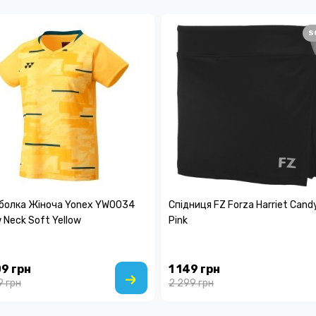
S
болка Жіноча Yonex YW0034
Спідниця FZ Forza Harriet Cand
 Neck Soft Yellow
Pink
09 грн
1 149 грн
9 грн
2 299 грн