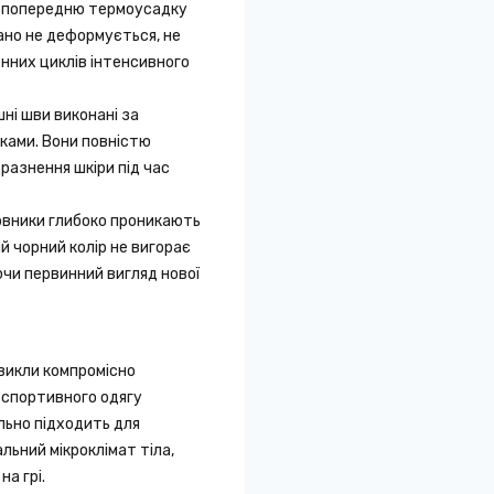
 попередню термоусадку
ано не деформується, не
енних циклів інтенсивного
шні шви виконані за
ками. Вони повністю
разнення шкіри під час
рвники глибоко проникають
й чорний колір не вигорає
ючи первинний вигляд нової
звикли компромісно
д спортивного одягу
льно підходить для
ьний мікроклімат тіла,
а грі.