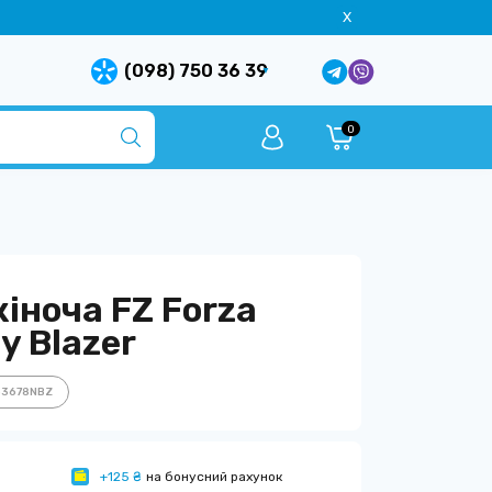
X
(098) 750 36 39
0
іноча FZ Forza
y Blazer
63678NBZ
+125 ₴
на бонусний рахунок