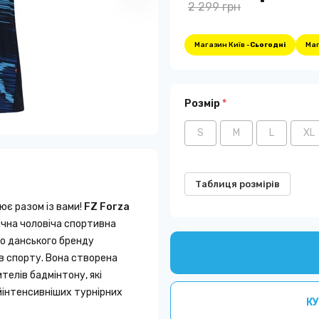
2 299 грн
Магазин Київ -
Сьогодні
Маг
Розмір
*
S
M
L
XL
Таблиця розмірів
ює разом із вами!
FZ Forza
ічна чоловіча спортивна
го данського бренду
ів спорту. Вона створена
телів бадмінтону, які
йінтенсивніших турнірних
КУ