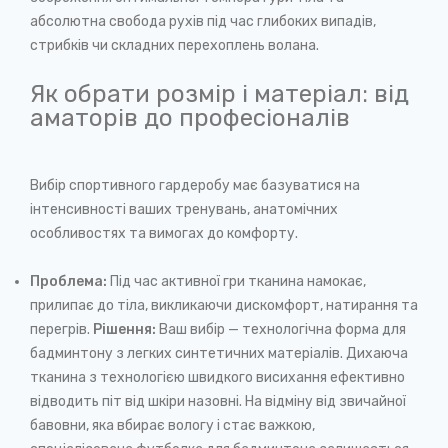
абсолютна свобода рухів під час глибоких випадів,
стрибків чи складних перехоплень волана.
Як обрати розмір і матеріал: від
аматорів до професіоналів
Вибір спортивного гардеробу має базуватися на
інтенсивності ваших тренувань, анатомічних
особливостях та вимогах до комфорту.
Проблема:
Під час активної гри тканина намокає,
прилипає до тіла, викликаючи дискомфорт, натирання та
перегрів.
Рішення:
Ваш вибір — технологічна форма для
бадминтону з легких синтетичних матеріалів. Дихаюча
тканина з технологією швидкого висихання ефективно
відводить піт від шкіри назовні. На відміну від звичайної
бавовни, яка вбирає вологу і стає важкою,