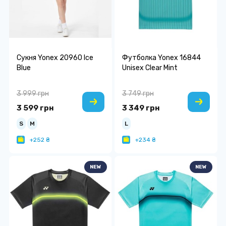
Сукня Yonex 20960 Ice
Футболка Yonex 16844
Blue
Unisex Clear Mint
3 999 грн
3 749 грн
3 599 грн
3 349 грн
S
M
L
+252 ₴
+234 ₴
NEW
NEW