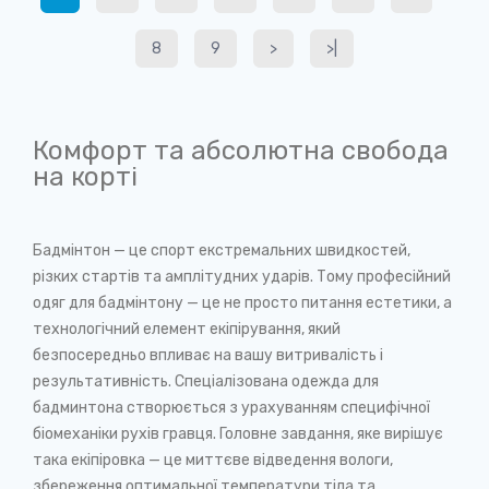
8
9
>
>|
Комфорт та абсолютна свобода
на корті
Бадмінтон — це спорт екстремальних швидкостей,
різких стартів та амплітудних ударів. Тому професійний
одяг для бадмінтону — це не просто питання естетики, а
технологічний елемент екіпірування, який
безпосередньо впливає на вашу витривалість і
результативність. Спеціалізована одежда для
бадминтона створюється з урахуванням специфічної
біомеханіки рухів гравця. Головне завдання, яке вирішує
така екіпіровка — це миттєве відведення вологи,
збереження оптимальної температури тіла та