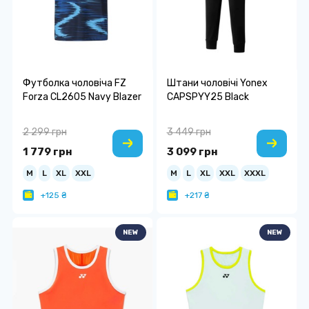
Футболка чоловіча FZ
Штани чоловічі Yonex
Forza CL2605 Navy Blazer
CAPSPYY25 Black
2 299 грн
3 449 грн
1 779 грн
3 099 грн
M
L
XL
XXL
M
L
XL
XXL
XXXL
+125 ₴
+217 ₴
NEW
NEW