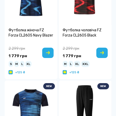
Футболка жіноча FZ
Футболка чоловіча FZ
Forza CL2605 Navy Blazer
Forza CL2605 Black
2 299 грн
2 299 грн
1 779 грн
1 779 грн
S
M
L
XL
M
L
XL
XXL
+125 ₴
+125 ₴
NEW
NEW