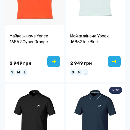
Майка жіноча Yonex
Майка жіноча Yonex
16852 Cyber Orange
16852 Ice Blue
2 949 грн
2 949 грн
S
M
L
S
M
L
NEW