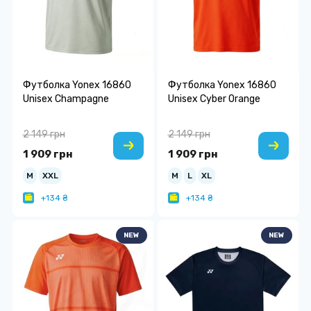
Футболка Yonex 16860
Футболка Yonex 16860
Unisex Champagne
Unisex Cyber Orange
2 149 грн
2 149 грн
1 909 грн
1 909 грн
M
XXL
M
L
XL
+134 ₴
+134 ₴
NEW
NEW