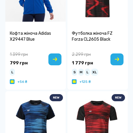
Кофта жіноча Adidas
Футболка жіноча FZ
X29447 Blue
Forza CL2605 Black
1 399 грн
2 299 грн
799 грн
1 779 грн
L
S
M
L
XL
+56 ₴
+125 ₴
NEW
NEW