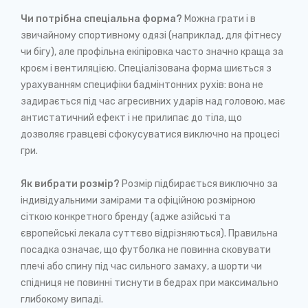
Чи потрібна спеціальна форма?
Можна грати і в
звичайному спортивному одязі (наприклад, для фітнесу
чи бігу), але профільна екіпіровка часто значно краща за
кроєм і вентиляцією. Спеціалізована форма шиється з
урахуванням специфіки бадмінтонних рухів: вона не
задирається під час агресивних ударів над головою, має
антистатичний ефект і не прилипає до тіла, що
дозволяє гравцеві сфокусуватися виключно на процесі
гри.
Як вибрати розмір?
Розмір підбирається виключно за
індивідуальними замірами та офіційною розмірною
сіткою конкретного бренду (адже азійські та
європейські лекала суттєво відрізняються). Правильна
посадка означає, що футболка не повинна сковувати
плечі або спину під час сильного замаху, а шорти чи
спідниця не повинні тиснути в бедрах при максимально
глибокому випаді.