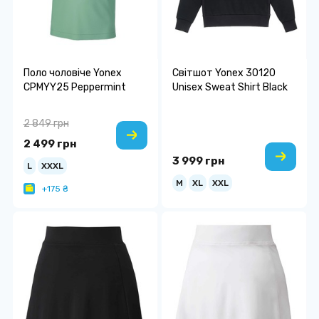
Поло чоловіче Yonex
Світшот Yonex 30120
CPMYY25 Peppermint
Unisex Sweat Shirt Black
2 849 грн
2 499 грн
3 999 грн
L
XXXL
M
XL
XXL
+175 ₴