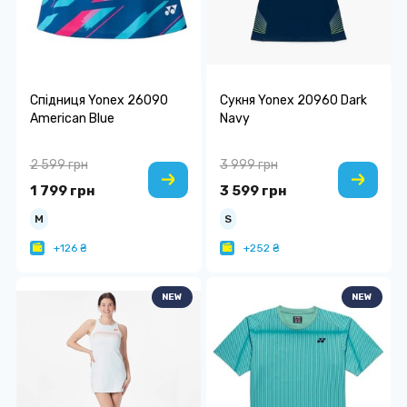
Спідниця Yonex 26090
Сукня Yonex 20960 Dark
American Blue
Navy
2 599 грн
3 999 грн
1 799 грн
3 599 грн
M
S
+126 ₴
+252 ₴
NEW
NEW