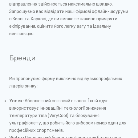
відправлення здійснюється максимально швидко.
Запрошуємо вас відвідати наші фірмові офлайн-шоуруми
в Києві та Харкові, де ви зможете наживо приміряти
екіпірування, оцінити його легку вагу та ідеальну
вентиляцію.
Бренди
Ми пропонуємо форму виключно від вузькопрофільних
лідерів ринку:
Yonex:
Абсолютний світовий еталон. Їхній одяг
використовує інноваційні технології зниження
температури тіла (VeryCool) та блокування
ультрафіолету, що робить його вибором номер один для
професійних спортсменів.
Victor:
Преміальний бренд, чия форма для бадмінтону