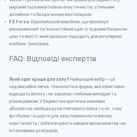
вирізняється винятковою еластичністю, стильним
дизайном та бездоганною вентиляцією.
FZ Forza:
Європейський виробник, що пропонує
високоякісний та зносостійкий одяг із чудовим балансом
ціни та якості, який ідеально підходить для регулярних
клубних тренувань.
FAQ: Відповіді експертів
Який одяг краще для залу?
Найкращий вибір — це
надзвичайно легка, технологічна форма, яка ефективно
відводить вологу і не заважає глибоким випадам та
різким ривкам. У бадмінтоні критично важлива
абсолютна свобода рухів плечового пояса та ніг, тому
футболки та шорти для залу повинні мати високу
еластичність і забезпечувати швидке висихання під час
інтенсивних розіграшів.