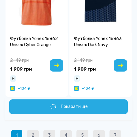
Футболка Yonex 16862
Футболка Yonex 16863
Unisex Cyber Orange
Unisex Dark Navy
2 149 грн
2 149 грн
1 909 грн
1 909 грн
M
M
+134 ₴
+134 ₴
Показати ще
1
2
3
4
5
6
7