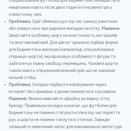
спеціалізована футболка для бадминтона залишається
невагомою навіть після двох годин інтенсивної гри у
спекотному залі.
Проблема:
Одяг обмежує рух під час замаху ракеткою
або сковує ноги при широких випадах на сітку.
Рішення:
Звертайте особливу увагу на еластичність матеріалів
та анатомічний крій. Для дівчат ідеально підійде форма
для бадминтона женская (наприклад, спеціалізована
спідниця-шорти), яка враховує особливості фігури та
забезпечує повну свободу переміщень. Чоловічі шорти
також мають спеціальний вільний крій, що не заважає
низькій стійці.
Проблема:
Складно підібрати екіпірування через
інтернет без примірки, є ризик помилитися з розміром.
Рішення:
Уважно вивчайте офіційну розмірну сітку
бренду. Правильна посадка означає, що футболки для
бадминтону не повинні стягувати плечі під час підняття
рук, а шорти не повинні тиснути в стегнах. Завжди
залишайте невеликий запас для максимальної амплітуди