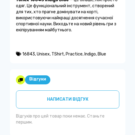
одяг. Це функціональний інструмент, створений
для тих, хто прагне домінувати на корті,
використовуючи найкращі досягнення сучасної
спортивної науки. Виходьте на новий рівень гри з
екіпіруванням майбутнього.
16843
,
Unisex
,
TShirt
,
Practice
,
Indigo
,
Blue
Відгуки
НАПИСАТИ ВІДГУК
Відгуків про цей товар поки немає. Станьте
першим.