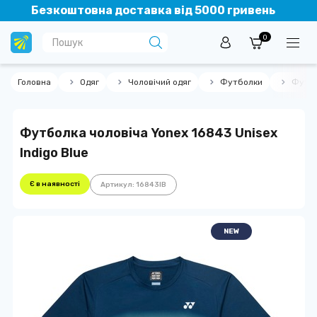
Безкоштовна доставка від 5000 гривень
0
Головна
Одяг
Чоловічий одяг
Футболки
Футбо
Футболка чоловіча Yonex 16843 Unisex
Indigo Blue
Є в наявності
Артикул: 16843IB
NEW