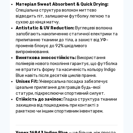
Матеріал Sweat Absorbent & Quick Drying:
Спеціальна структура волокон миттєво
відводить піт, залишаючи футболку легкою та
сухою до кінця матчу.
Antistatic & UV Reduction:
Вуглецеві волокна
запобігають накопиченню статичної електрики та
прилипанню тканини до тіла, а захист від УФ-
променів блокує до 92% шкідливого
випромінювання.
Виняткова зносостійкість:
Використання
полімерів нового покоління гарантує, що футболка
не втратить форму та насиченість кольору Indigo
Blue навіть після десятків циклів прання.
Unisex Fit:
Універсальна посадка забезпечує
ідеальне прилягання для гравців будь-якої
статури, підкреслюючи спортивний силует.
Стійкість до зачіпок:
Гладка структура тканини
захищена від пошкоджень при контакті з
ракеткою чи іншим спортивним інвентарем.
Yonex 16843 Indigo Blue
— це більше, ніж просто