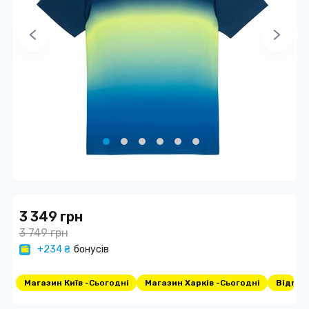
3 349 грн
3 749 грн
+234 ₴
бонусів
Магазин Київ -
Сьогодні
Магазин Харків -
Сьогодні
Відпра