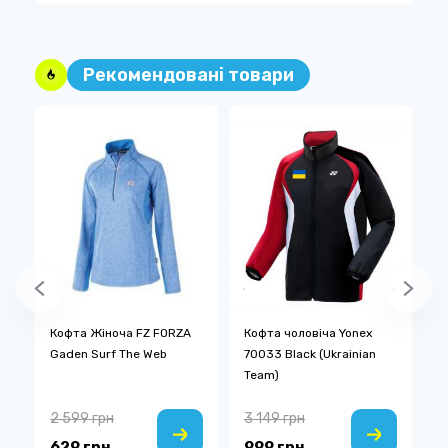
Рекомендовані товари
Кофта Жіноча FZ FORZA
Кофта чоловіча Yonex
П
Gaden Surf The Web
70033 Black (Ukrainian
Y
Team)
2 599 грн
3 149 грн
1
629 грн
999 грн
5