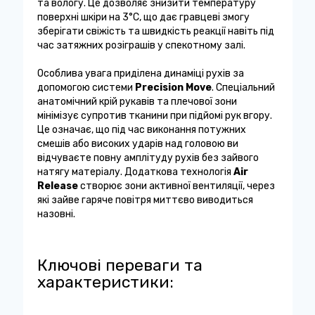
та вологу. Це дозволяє знизити температуру
поверхні шкіри на 3°C, що дає гравцеві змогу
зберігати свіжість та швидкість реакції навіть під
час затяжних розіграшів у спекотному залі.
Особлива увага приділена динаміці рухів за
допомогою системи
Precision Move
. Спеціальний
анатомічний крій рукавів та плечової зони
мінімізує супротив тканини при підйомі рук вгору.
Це означає, що під час виконання потужних
смешів або високих ударів над головою ви
відчуваєте повну амплітуду рухів без зайвого
натягу матеріалу. Додаткова технологія
Air
Release
створює зони активної вентиляції, через
які зайве гаряче повітря миттєво виводиться
назовні.
Ключові переваги та
характеристики: