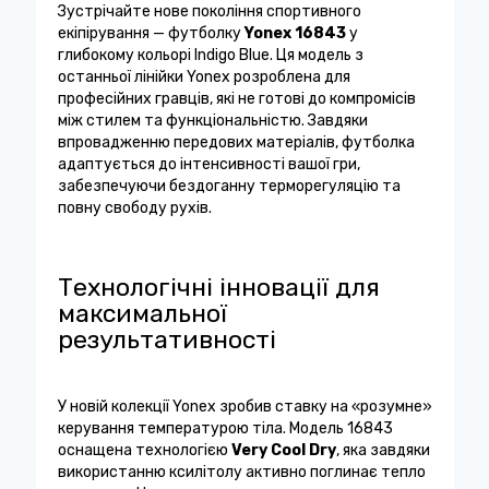
Зустрічайте нове покоління спортивного
екіпірування — футболку
Yonex 16843
у
глибокому кольорі Indigo Blue. Ця модель з
останньої лінійки Yonex розроблена для
професійних гравців, які не готові до компромісів
між стилем та функціональністю. Завдяки
впровадженню передових матеріалів, футболка
адаптується до інтенсивності вашої гри,
забезпечуючи бездоганну терморегуляцію та
повну свободу рухів.
Технологічні інновації для
максимальної
результативності
У новій колекції Yonex зробив ставку на «розумне»
керування температурою тіла. Модель 16843
оснащена технологією
Very Cool Dry
, яка завдяки
використанню ксилітолу активно поглинає тепло