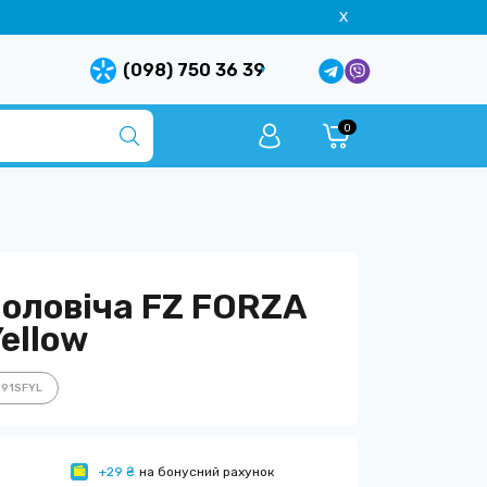
X
(098) 750 36 39
0
оловіча FZ FORZA
Yellow
891SFYL
+29 ₴
на бонусний рахунок