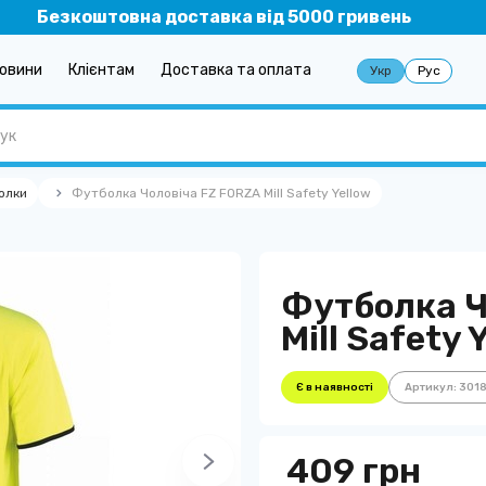
Безкоштовна доставка від 5000 гривень
овини
Клієнтам
Доставка та оплата
Укр
Рус
олки
Футболка Чоловіча FZ FORZA Mill Safety Yellow
Футболка Ч
Mill Safety 
Є в наявності
Артикул: 301
409 грн