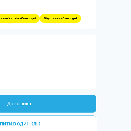
азин Харків -
Сьогодні
Відправка -
Сьогодні
До кошика
ПИТИ В ОДИН КЛІК