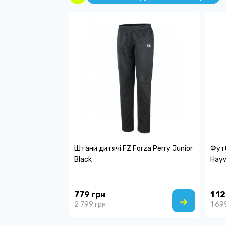
Штани дитячі FZ Forza Perry Junior
Футб
Black
Hayw
779 грн
1 1
2 799 грн
1 69