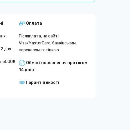
ні
Оплата
ння
Післяплата, на сайті
Visa/MasterCard, банківським
-2 дня
переказом, готівкою
д 5000₴
Обмін і повернення протягом
14 днів
Гарантія якості