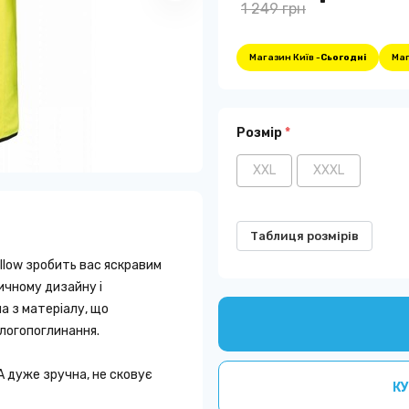
1 249 грн
Магазин Київ -
Сьогодні
Маг
Розмір
*
XXL
XXXL
Таблиця розмірів
ellow зробить вас яскравим
тичному дизайну і
​​з матеріалу, що
ологопоглинання.
A дуже зручна, не сковує
КУ