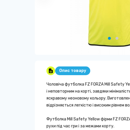
Опис товару
Чоловіча футболка FZ FORZA Mill Safety Y
і неповторним на корті, завдяки мінімаліс
яскравому неоновому кольору. Виготовлена 
відрізняється легкістю і високим рівнем в
Футболка Mill Safety Yellow фірми FZ FORZ
рухи під час гри і за межами корту.