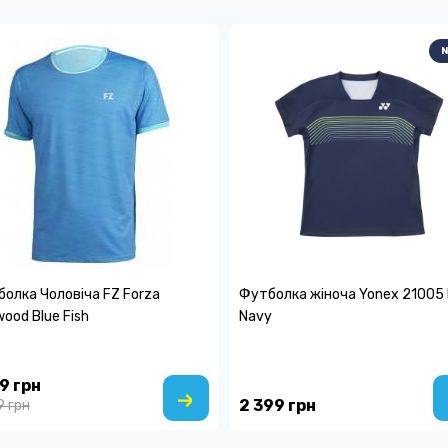
N
олка Чоловіча FZ Forza
Футболка жіноча Yonex 21005 
ood Blue Fish
Navy
29 грн
2 399 грн
9 грн