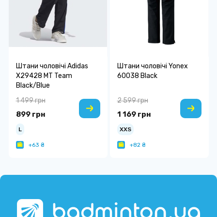
Штани чоловічі Adidas
Штани чоловічі Yonex
X29428 MT Team
60038 Black
Black/Blue
1 499 грн
2 599 грн
899 грн
1 169 грн
L
XXS
+63 ₴
+82 ₴