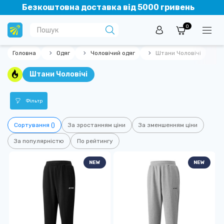
Безкоштовна доставка від 5000 гривень
0
Головна
Одяг
Чоловічий одяг
Штани Чоловічі
Штани Чоловічі
Фільтр
Сортування ()
За зростанням ціни
За зменшенням ціни
За популярністю
По рейтингу
NEW
NEW