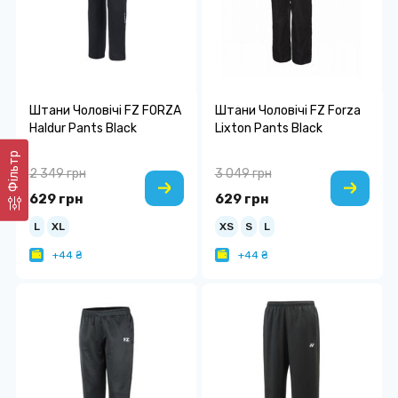
Штани Чоловічі FZ FORZA
Штани Чоловічі FZ Forza
Haldur Pants Black
Lixton Pants Black
Фільтр
2 349 грн
3 049 грн
629 грн
629 грн
L
XL
XS
S
L
+44 ₴
+44 ₴