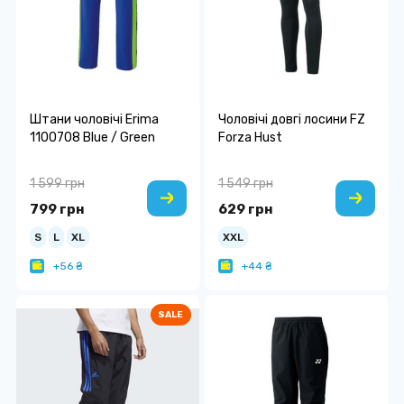
Штани чоловічі Erima
Чоловічі довгі лосини FZ
1100708 Blue / Green
Forza Hust
1 599 грн
1 549 грн
799 грн
629 грн
S
L
XL
XXL
+56 ₴
+44 ₴
SALE