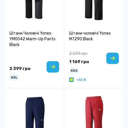
Штани Чоловічі Yonex
Штани чоловічі Yonex
YM0042 Warm-Up Pants
M7290 Black
Black
2 599 грн
1 169 грн
2 399 грн
XXS
XXL
+82 ₴