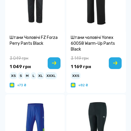
Штани Чоловічі FZ Forza
Штани чоловічі Yonex
Perry Pants Black
60058 Warm-Up Pants
Black
3 049 грн
3 149 грн
1 049 грн
1 169 грн
XS
S
M
L
XL
XXXL
XXS
+73 ₴
+82 ₴