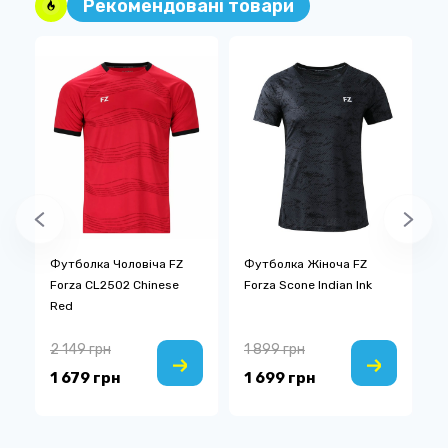
Рекомендовані товари
Футболка Чоловіча FZ
Футболка Жіноча FZ
Ф
Forza CL2502 Chinese
Forza Scone Indian Ink
2
Red
R
2 149 грн
1 899 грн
3
1 679 грн
1 699 грн
1