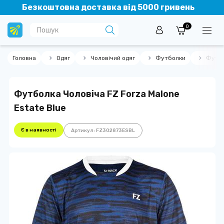
Безкоштовна доставка від 5000 гривень
0
Головна
Одяг
Чоловічий одяг
Футболки
Футбо
Футболка Чоловіча FZ Forza Malone
Estate Blue
Є в наявності
Артикул: FZ302873ESBL