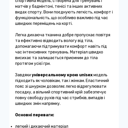
спортивна модель, створена для тренувань і
матчів у бадмінтоні, тенісі та інших активних
видах спорту. Вони поєднують легкість, комфорт і
функціональність, що особливо важливо під час
швидких переміщень на корті.
Легка дихаюча тканина добре пропускає повітря
та ефективно відводить вологу від тіла,
допомагаючи підтримувати комфорт навіть під
час інтенсивних тренувань. Матеріал швидко
висихає та залишається приємним до тіла
протягом усієї гри.
Завдяки
універсальному крою unisex
модель
підходить як чоловікам, так і жінкам. Еластичний
пояс зі шнурком дозволяє легко відрегулювати
посадку, а вільний спортивний крій забезпечує
повну свободу рухів під час стрибків, випадів і
швидких змін напрямку.
Основні переваги:
легкий і дихаючий матеріал