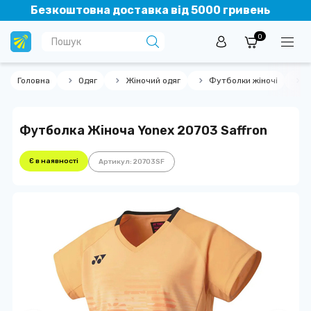
Безкоштовна доставка від 5000 гривень
0
Головна
Одяг
Жіночий одяг
Футболки жіночі
Ф
Футболка Жіноча Yonex 20703 Saffron
Є в наявності
Артикул: 20703SF