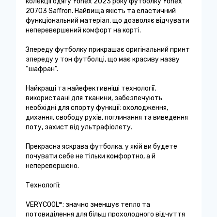
колекції одягу Yonex 2023 року футболку Yonex
20703 Saffron. Найвища якість та еластичний
функціональний матеріал, що дозволяє відчувати
неперевершений комфорт на корті.
Зпереду футболку прикрашає оригінальний принт
зпереду у тон футболці, що має красиву назву
“шафран”.
Найкращі та найефективніші технології,
використаані для тканини, забезпечують
необхідні для спорту функції: охолодження,
дихання, свободу рухів, поглинання та виведення
поту, захист від ультрафіолету.
Прекрасна яскрава футболка, у якій ви будете
почувати себе не тільки комфортно, а й
неперевершено.
Технології:
VERYCOOL™: значно зменшує тепло та
потовиділення для більш прохолодного відчуття