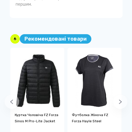
першим.
Рекомендовані товари
Куртка Чоловіча FZ Forza
Футболка Жіноча FZ
Ш
Sinos M Pro-Lite Jacket
Forza Hayle Steel
3