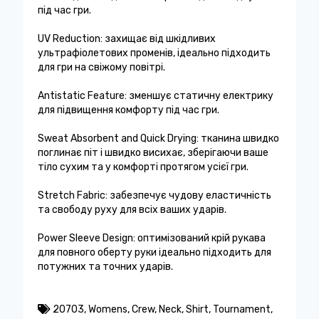
під час гри.
UV Reduction: захищає від шкідливих
ультрафіолетових променів, ідеально підходить
для гри на свіжому повітрі.
Antistatic Feature: зменшує статичну електрику
для підвищення комфорту під час гри.
Sweat Absorbent and Quick Drying: тканина швидко
поглинає піт і швидко висихає, зберігаючи ваше
тіло сухим та у комфорті протягом усієї гри.
Stretch Fabric: забезпечує чудову еластичність
та свободу руху для всіх ваших ударів.
Power Sleeve Design: оптимізований крій рукава
для повного оберту руки ідеально підходить для
потужних та точних ударів.
20703
,
Womens
,
Crew
,
Neck
,
Shirt
,
Tournament
,