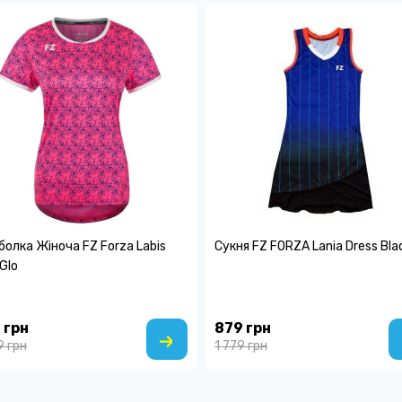
олка Жіноча FZ Forza Labis
Сукня FZ FORZA Lania Dress Bla
 Glo
 грн
879 грн
9 грн
1 779 грн