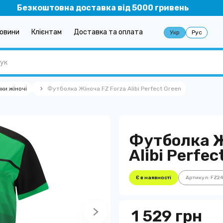
Безкоштовна доставка від 5000 гривень
овини
Клієнтам
Доставка та оплата
Укр
Рус
ки жіночі
Футболка Жіноча FZ Forza Alibi Perfect Green
Футболка Ж
Alibi Perfec
Є в наявності
Артикул: FZ2
1 529 грн