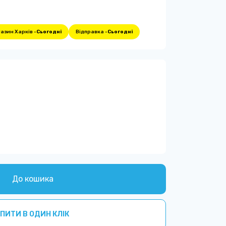
азин Харків -
Сьогодні
Відправка -
Сьогодні
До кошика
ПИТИ В ОДИН КЛІК