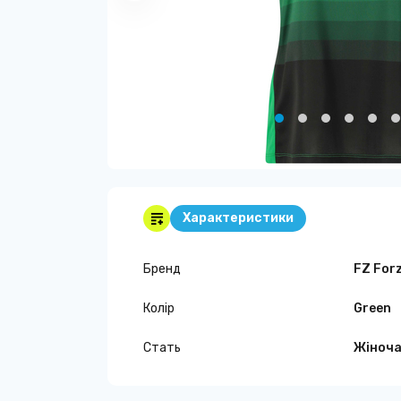
Характеристики
Бренд
FZ For
Колір
Green
Стать
Жіноч