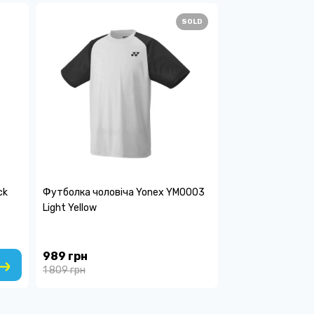
SOLD
ck
Футболка чоловіча Yonex YM0003
Light Yellow
989 грн
1 809 грн