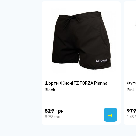
Шорти Жіночі FZ FORZA Pianna
Футб
Black
Pink
529 грн
979
899 грн
1 49