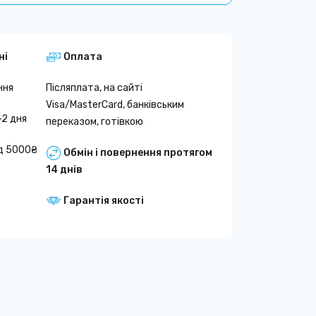
ні
Оплата
ння
Післяплата, на сайті
Visa/MasterCard, банківським
-2 дня
переказом, готівкою
д 5000₴
Обмін і повернення протягом
14 днів
Гарантія якості