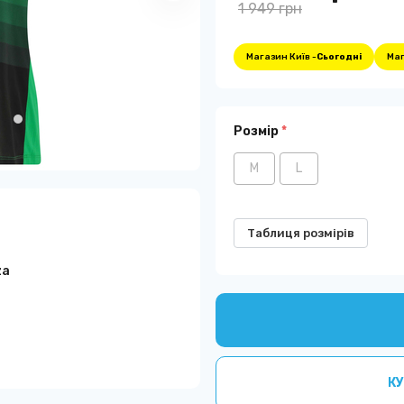
1 949 грн
Магазин Київ -
Сьогодні
Маг
Розмір
*
M
L
Таблиця розмірів
za
а
КУ