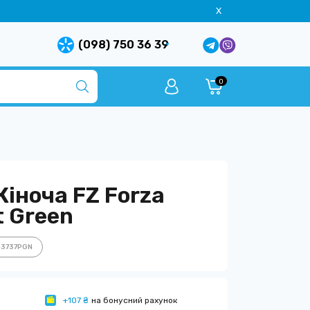
X
(098) 750 36 39
0
іноча FZ Forza
t Green
43737PGN
+107 ₴
на бонусний рахунок