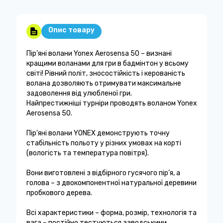
Опис товару
Пір’яні волани Yonex Aerosensa 50 – визнані
кращими воланами для гри в бадмінтон у всьому
світі! Рівний політ, зносостійкість і керованість
волана дозволяють отримувати максимальне
задоволення від улюбленої гри.
Найпрестижніші турніри проводять воланом Yonex
Aerosensa 50.
Пір’яні волани YONEX демонструють точну
стабільність польоту у різних умовах на корті
(вологість та температура повітря).
Вони виготовлені з відбірного гусячого пір’я, а
голова – з двокомпонентної натуральної деревини
пробкового дерева.
Всі характеристики – форма, розмір, технологія та
вага – постійно тестуються заводськими