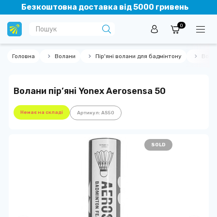
Безкоштовна доставка від 5000 гривень
0
Головна
Волани
Пір'яні волани для бадмінтону
Волан
Волани пір’яні Yonex Aerosensa 50
Немає на складі
Артикул: AS50
SOLD