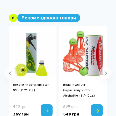
Рекомендовані товари
x
Волани пластикові Star
Волани для Air
В
N100 (1/2 Doz.)
бадмінтону Victor
V
Airshuttle II (1/4 Doz.)
449 грн
699 грн
2
369 грн
549 грн
1