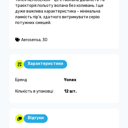
траєкторія польоту волана без коливань. І ще
дуже важлива характеристика – мінімальна
ламкість пір’я, здатного витримувати серію
потужних смешей.
Aerosensa
,
30
Характеристики
Бренд
Yonex
Кількість в упаковці
12 шт.
Відгуки