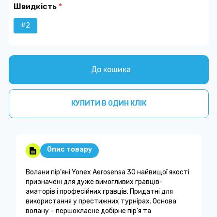
Швидкість
*
#2
До кошика
КУПИТИ В ОДИН КЛІК
Опис товару
Волани пір’яні Yonex Aerosensa 30 найвищої якості
призначені для дуже вимогливих гравців-
аматорів і професійних гравців. Придатні для
використання у престижних турнірах. Основа
волану – першокласне добірне пір’я та