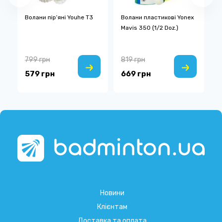
x
Волани пір’яні Youhe T3
Волани пластикові Yonex
В
Mavis 350 (1/2 Doz.)
799 грн
819 грн
2
579 грн
669 грн
2
Новини
Клієнтам
Доставка та оплата