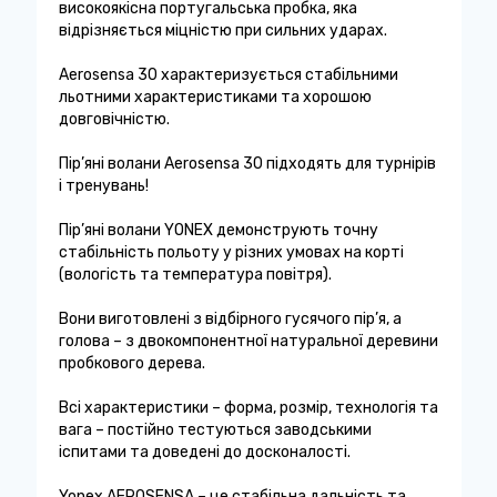
високоякісна португальська пробка, яка
відрізняється міцністю при сильних ударах.
Aerosensa 30 характеризується стабільними
льотними характеристиками та хорошою
довговічністю.
Пір’яні волани Aerosensa 30 підходять для турнірів
і тренувань!
Пір’яні волани YONEX демонструють точну
стабільність польоту у різних умовах на корті
(вологість та температура повітря).
Вони виготовлені з відбірного гусячого пір’я, а
голова – з двокомпонентної натуральної деревини
пробкового дерева.
Всі характеристики – форма, розмір, технологія та
вага – постійно тестуються заводськими
іспитами та доведені до досконалості.
Yonex AEROSENSA – це стабільна дальність та