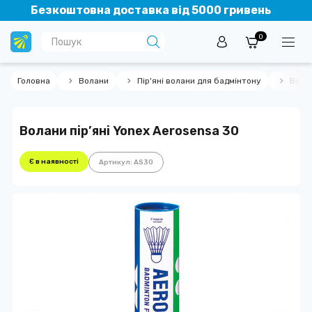
Безкоштовна доставка від 5000 гривень
0
Головна
Волани
Пір'яні волани для бадмінтону
Волан
Волани пір’яні Yonex Aerosensa 30
Є в наявності
Артикул: AS30