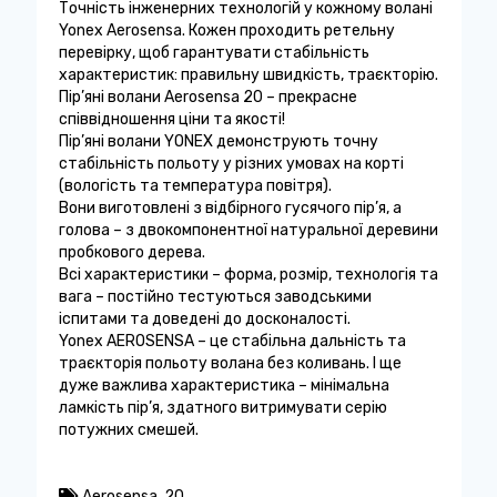
Точність інженерних технологій у кожному волані
Yonex Aerosensa. Кожен проходить ретельну
перевірку, щоб гарантувати стабільність
характеристик: правильну швидкість, траєкторію.
Пір’яні волани Aerosensa 20 – прекрасне
співвідношення ціни та якості!
Пір’яні волани YONEX демонструють точну
стабільність польоту у різних умовах на корті
(вологість та температура повітря).
Вони виготовлені з відбірного гусячого пір’я, а
голова – з двокомпонентної натуральної деревини
пробкового дерева.
Всі характеристики – форма, розмір, технологія та
вага – постійно тестуються заводськими
іспитами та доведені до досконалості.
Yonex AEROSENSA – це стабільна дальність та
траєкторія польоту волана без коливань. І ще
дуже важлива характеристика – мінімальна
ламкість пір’я, здатного витримувати серію
потужних смешей.
Aerosensa
,
20