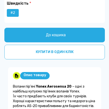
Швидкість
*
#2
До кошика
КУПИТИ В ОДИН КЛІК
Опис товару
Волани пір’яні
Yonex Aerosensa 20
– одні з
найбільш купуємх пір’яних воланів Yonex.
Їх часто придбають клуби для своїх турнірів.
Хороші характеристики польоту та недорога ціна
роблять AS-20 привабливими для бадмінтоністів.