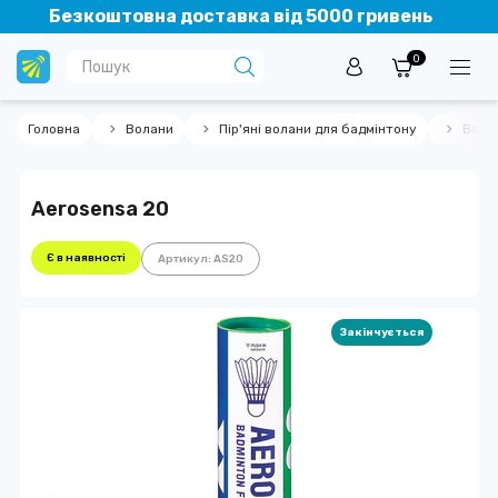
Безкоштовна доставка від 5000 гривень
0
Головна
Волани
Пір'яні волани для бадмінтону
Волан
Aerosensa 20
Є в наявності
Артикул: AS20
Закінчується