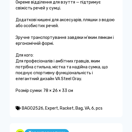
Окреме відділення для взуття — підтримує
свіжість речей у сумці.
Додаткові кишені для аксесуарів, пляшки з водою
або особистих речей.
Зручне транспортування завдяки м’яким лямкам і
ергономічній формі.
Для кого:
Для професіоналів і амбітних гравців, яким
потрібна стильна, містка та надійна сумка, що
поєднує спортивну функціональність і
елегантний дизайн VA Steel Gray.
Розмір сумки: 78 × 26 × 33 см
BAG02526
,
Expert
,
Racket
,
Bag
,
VA
,
6
,
pcs