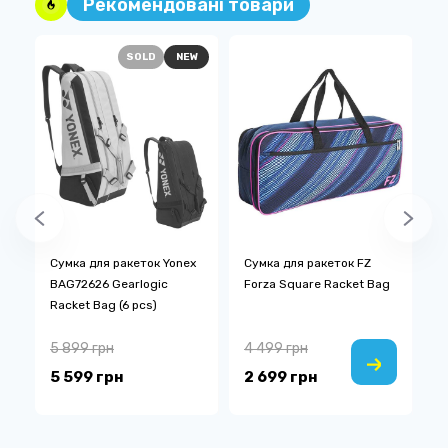
Рекомендовані товари
D
SOLD
NEW
D
Сумка для ракеток Yonex
Сумка для ракеток FZ
С
BAG72626 Gearlogic
Forza Square Racket Bag
B
Racket Bag (6 pcs)
5 899 грн
4 499 грн
2
5 599 грн
2 699 грн