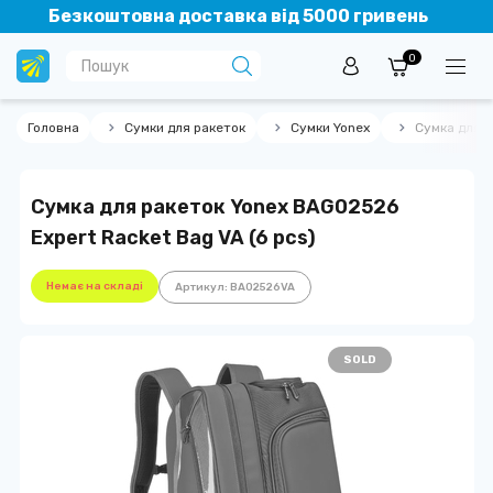
Безкоштовна доставка від 5000 гривень
0
Головна
Сумки для ракеток
Сумки Yonex
Сумка для р
Сумка для ракеток Yonex BAG02526
Expert Racket Bag VA (6 pcs)
Немає на складі
Артикул: BA02526VA
SOLD