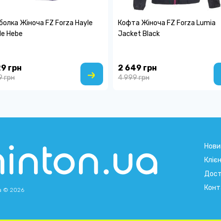
олка Жіноча FZ Forza Hayle
Кофта Жіноча FZ Forza Lumia
le Hebe
Jacket Black
29 грн
2 649 грн
9 грн
4 999 грн
Нови
Кліє
Дост
Конт
a © 2026