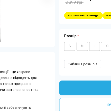
2 399 грн
Магазин Київ -
Сьогодні
Маг
Розмір
*
S
M
L
XL
Таблиця розмірів
екції – це яскраве
деально підходять для
 а також прекрасно
чи вам впевненості та
КУ
логії забезпечують