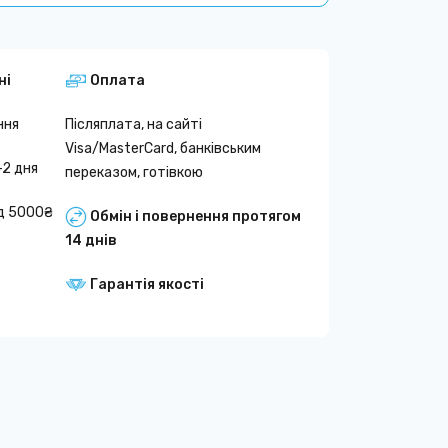
ні
Оплата
ння
Післяплата, на сайті
Visa/MasterCard, банківським
-2 дня
переказом, готівкою
д 5000₴
Обмін і повернення протягом
14 днів
Гарантія якості