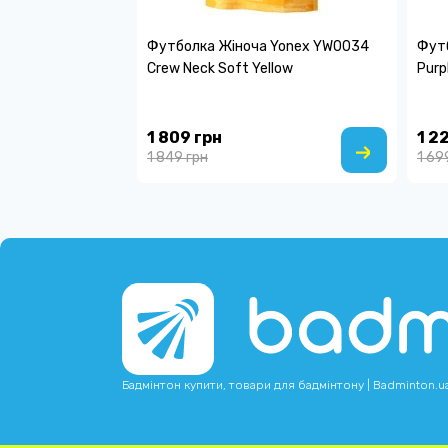
Футболка Жіноча Yonex YW0034
Футб
Crew Neck Soft Yellow
Purp
1 809 грн
1 2
1 849 грн
1 69
Бадмінтон купити, товари для бадмінтону | Badminton.u