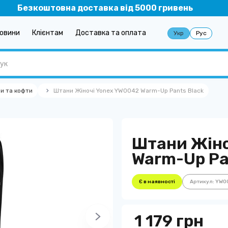
Безкоштовна доставка від 5000 гривень
овини
Клієнтам
Доставка та оплата
Укр
Рус
и та кофти
Штани Жіночі Yonex YW0042 Warm-Up Pants Black
Штани Жіно
Warm-Up Pa
Є в наявності
Артикул: YW0
1 179 грн