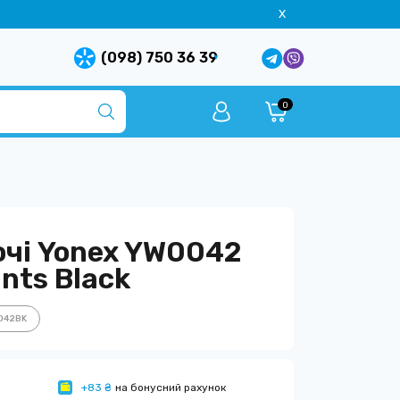
X
(098) 750 36 39
0
чі Yonex YW0042
nts Black
042BK
+83 ₴
на бонусний рахунок