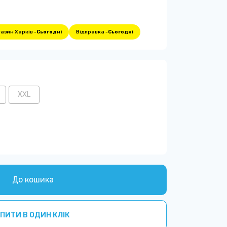
азин Харків -
Сьогодні
Відправка -
Сьогодні
XXL
До кошика
ПИТИ В ОДИН КЛІК