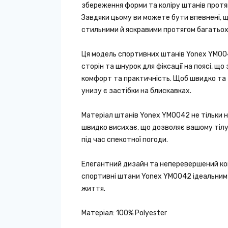
збереження форми та коліру штанів протя
Завдяки цьому ви можете бути впевнені, 
стильними й яскравими протягом багатьох 
Ця модель спортивних штанів Yonex YM004
сторін та шнурок для фіксації на поясі, щ
комфорт та практичність. Щоб швидко та 
унизу є застібки на блискавках.
Матеріал штанів Yonex YM0042 не тільки н
швидко висихає, що дозволяє вашому тілу
під час спекотної погоди.
Елегантний дизайн та неперевершений ко
спортивні штани Yonex YM0042 ідеальним
життя.
Матеріал: 100% Polyester