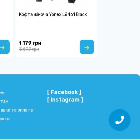
Кофта жіноча Yonex L8461 Black
1 179 грн
3 699 грн
[ Facebook ]
ни
[ Instagram ]
нтам
авка та оплата
акти