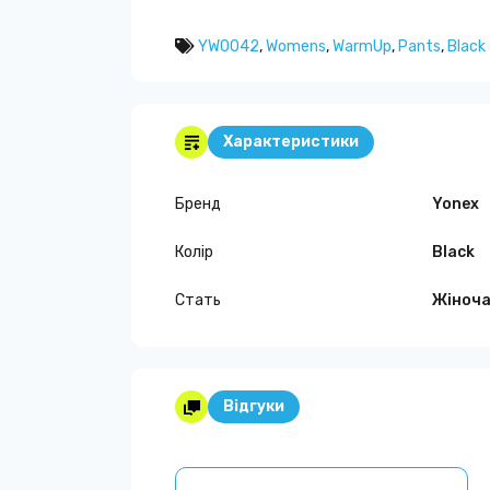
YW0042
,
Womens
,
WarmUp
,
Pants
,
Black
Характеристики
Бренд
Yonex
Колір
Black
Стать
Жіноч
Відгуки