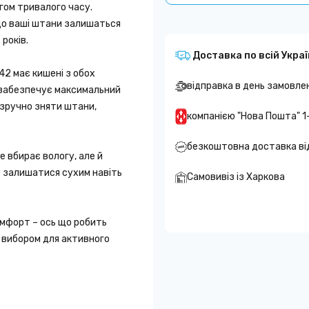
гом тривалого часу.
що ваші штани залишаться
років.
Доставка по всій Украї
2 має кишені з обох
відправка в день замовле
о забезпечує максимальний
зручно зняти штани,
компанією "Нова Пошта" 1
безкоштовна доставка ві
е вбирає вологу, але й
 залишатися сухим навіть
Самовивіз із Харкова
мфорт – ось що робить
 вибором для активного