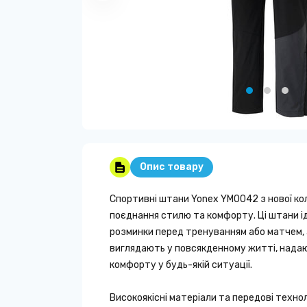
Опис товару
Спортивні штани Yonex YM0042 з нової кол
поєднання стилю та комфорту. Ці штани і
розминки перед тренуванням або матчем,
виглядають у повсякденному житті, надаю
комфорту у будь-якій ситуації.
Високоякісні матеріали та передові техно