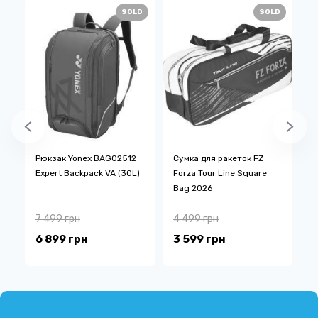
SOLD
SOLD
Рюкзак Yonex BAG02512
Сумка для ракеток FZ
С
Expert Backpack VA (30L)
Forza Tour Line Square
B
Bag 2026
B
7 499 грн
4 499 грн
3
6 899 грн
3 599 грн