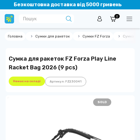
Безкоштовна доставка від 5000 гривень
0
Головна
Сумки для ракеток
Сумки FZ Forza
Сумка для
Сумка для ракеток FZ Forza Play Line
Racket Bag 2026 (9 pcs)
Немає на складі
Артикул: FZ230041
SOLD