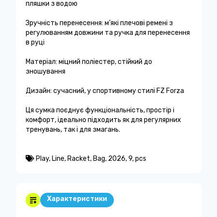
пляшки з водою
Зручність перенесення: м’які плечові ремені з
регулюванням довжини та ручка для перенесення
в руці
Матеріал: міцний поліестер, стійкий до
зношування
Дизайн: сучасний, у спортивному стилі FZ Forza
Ця сумка поєднує функціональність, простір і
комфорт, ідеально підходить як для регулярних
тренувань, так і для змагань.
Play
,
Line
,
Racket
,
Bag
,
2026
,
9
,
pcs
Характеристики