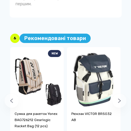
першим.
Рекомендовані товари
NEW
x
Сумка для ракеток Yonex
Рюкзак VICTOR BR5032
Р
BAG726212 Gearlogic
AB
P
Racket Bag (12 pcs)