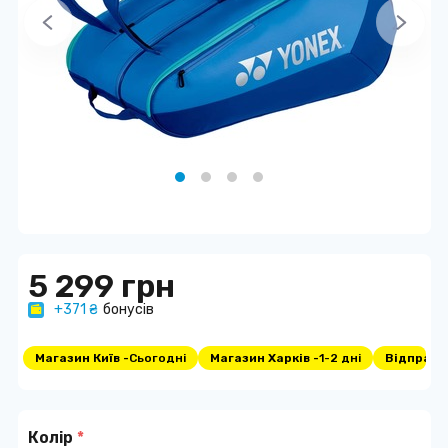
5 299 грн
+371 ₴
бонусів
Магазин Київ -
Сьогодні
Магазин Харків -
1-2 дні
Відправка
Колір
*