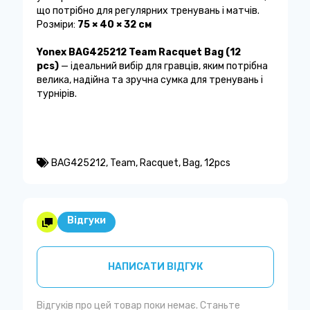
що потрібно для регулярних тренувань і матчів.
Розміри:
75 × 40 × 32 см
Yonex BAG425212 Team Racquet Bag (12
pcs)
— ідеальний вибір для гравців, яким потрібна
велика, надійна та зручна сумка для тренувань і
турнірів.
BAG425212
,
Team
,
Racquet
,
Bag
,
12pcs
Відгуки
НАПИСАТИ ВІДГУК
Відгуків про цей товар поки немає. Станьте