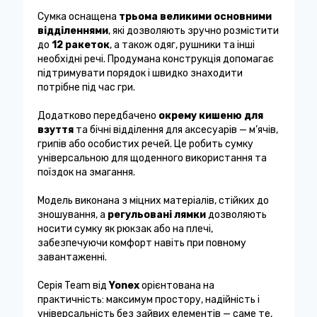
Сумка оснащена
трьома великими основними
відділеннями
, які дозволяють зручно розмістити
до
12 ракеток
, а також одяг, рушники та інші
необхідні речі. Продумана конструкція допомагає
підтримувати порядок і швидко знаходити
потрібне під час гри.
Додатково передбачено
окрему кишеню для
взуття
та бічні відділення для аксесуарів — м’ячів,
грипів або особистих речей. Це робить сумку
універсальною для щоденного використання та
поїздок на змагання.
Модель виконана з міцних матеріалів, стійких до
зношування, а
регульовані лямки
дозволяють
носити сумку як рюкзак або на плечі,
забезпечуючи комфорт навіть при повному
завантаженні.
Серія Team від
Yonex
орієнтована на
практичність: максимум простору, надійність і
універсальність без зайвих елементів — саме те,