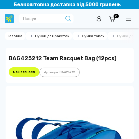
Безкоштовна доставка від 5000 гривень
0
Головна
Сумки для ракеток
Сумки Yonex
Сумка для р
BAG425212 Team Racquet Bag (12pcs)
Є в наявності
Артикул: BA425212