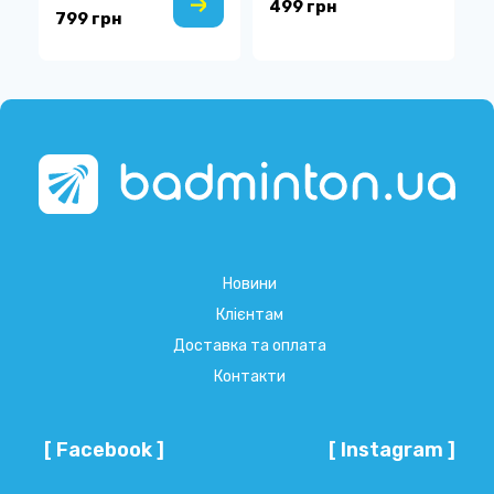
499 грн
799 грн
1
Новини
Клієнтам
Доставка та оплата
Контакти
[ Facebook ]
[ Instagram ]