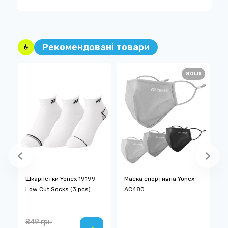
Рекомендовані товари
SOLD
Шкарпетки Yonex 19199
Маска спортивна Yonex
П
Low Cut Socks (3 pcs)
AC480
A
849 грн
1