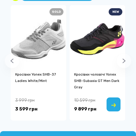
SOLD
NEW
Кросівки Yonex SHB-37
Кросівки чоловічі Yonex
К
Ladies White/Mint
SHB-Subaxia GT Men Dark
S
Gray
3 999 грн
10 599 грн
2
3 599 грн
9 899 грн
9