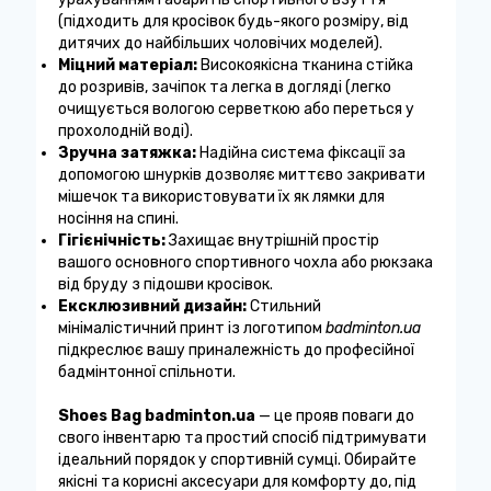
(підходить для кросівок будь-якого розміру, від
дитячих до найбільших чоловічих моделей).
Міцний матеріал:
Високоякісна тканина стійка
до розривів, зачіпок та легка в догляді (легко
очищується вологою серветкою або переться у
прохолодній воді).
Зручна затяжка:
Надійна система фіксації за
допомогою шнурків дозволяє миттєво закривати
мішечок та використовувати їх як лямки для
носіння на спині.
Гігієнічність:
Захищає внутрішній простір
вашого основного спортивного чохла або рюкзака
від бруду з підошви кросівок.
Ексклюзивний дизайн:
Стильний
мінімалістичний принт із логотипом
badminton.ua
підкреслює вашу приналежність до професійної
бадмінтонної спільноти.
Shoes Bag badminton.ua
— це прояв поваги до
свого інвентарю та простий спосіб підтримувати
ідеальний порядок у спортивній сумці. Обирайте
якісні та корисні аксесуари для комфорту до, під