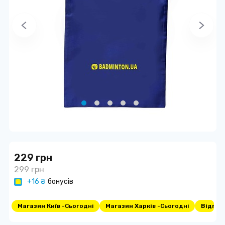
229 грн
299 грн
+16 ₴
бонусів
Магазин Київ -
Сьогодні
Магазин Харків -
Сьогодні
Відпра