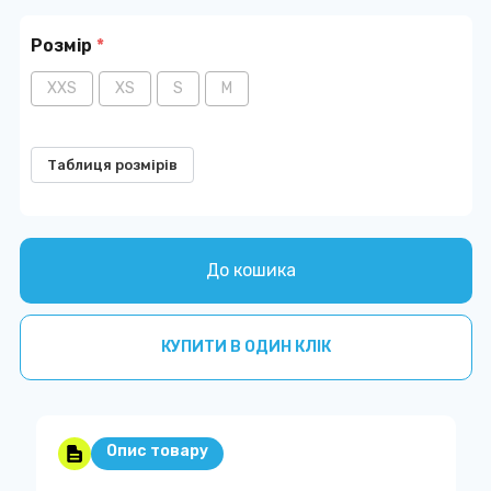
Розмір
*
XXS
XS
S
M
Таблиця розмірів
До кошика
КУПИТИ В ОДИН КЛІК
Опис товару