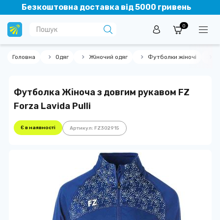
Безкоштовна доставка від 5000 гривень
0
Головна
Одяг
Жіночий одяг
Футболки жіночі
Ф
Футболка Жіноча з довгим рукавом FZ
Forza Lavida Pulli
Є в наявності
Артикул: FZ302915