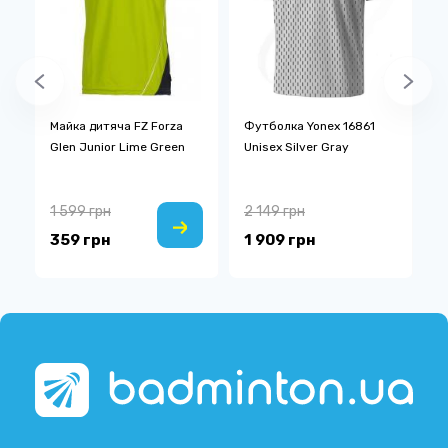
a
Майка дитяча FZ Forza
Футболка Yonex 16861
Ш
Glen Junior Lime Green
Unisex Silver Gray
P
1 599 грн
2 149 грн
2
359 грн
1 909 грн
7