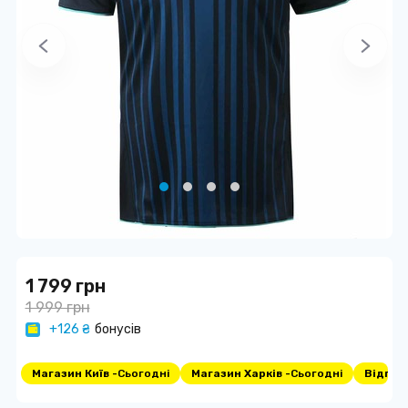
1 799 грн
1 999 грн
+126 ₴
бонусів
Магазин Київ -
Сьогодні
Магазин Харків -
Сьогодні
Відпра