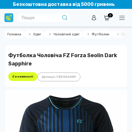
Безкоштовна доставка від 5000 гривень
0
Головна
Одяг
Чоловічий одяг
Футболки
Футбо
Футболка Чоловіча FZ Forza Seolin Dark
Sapphire
Є в наявності
Артикул: FZ213664SP