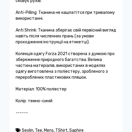
сковує рухів.
Anti-Pilling: Тканина не кашлатітся при тривалому
використанні.
Anti Shrink: Тканина зберігає свій первісний вигляд
навіть після численних прань (за умови
проходження інструкції на етикетці).
Колекція одягу Forza 2021 створена з думкою про
збереження природного багатства. Велика
частина матеріалів, використаних в моделях
одягу виготовлена ​​з поліестеру, зробленого з
перероблених пластикових пляшок.
Матеріал: 100% поліестер
Колір: темно-синій
------
Seolin
,
Tee
,
Mens
,
TShirt
,
Saphire