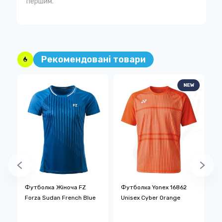
першим.
Рекомендовані товари
NEW
Футболка Жіноча FZ
Футболка Yonex 16862
М
Forza Sudan French Blue
Unisex Cyber Orange
G