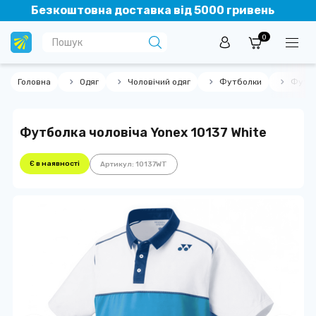
Безкоштовна доставка від 5000 гривень
0
Головна
Одяг
Чоловічий одяг
Футболки
Футбо
Футболка чоловіча Yonex 10137 White
Є в наявності
Артикул: 10137WT