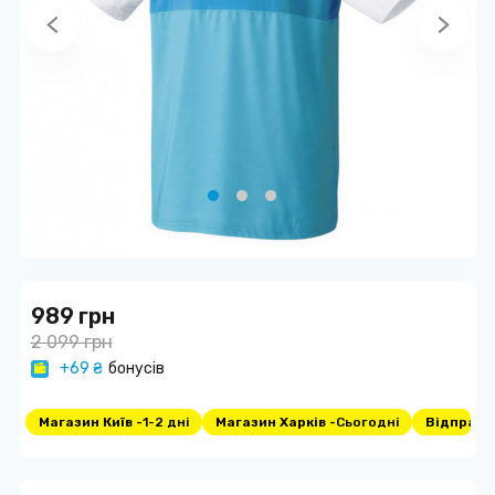
989 грн
2 099 грн
+69 ₴
бонусів
Магазин Київ -
1-2 дні
Магазин Харків -
Сьогодні
Відправка