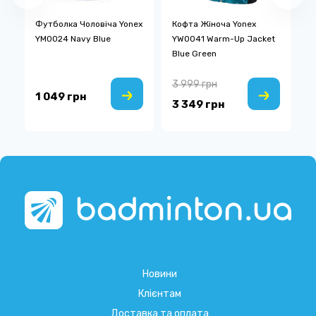
Футболка Чоловіча Yonex
Кофта Жіноча Yonex
Ф
YM0024 Navy Blue
YW0041 Warm-Up Jacket
Y
Blue Green
3 999 грн
1 049 грн
1
3 349 грн
Новини
Клієнтам
Доставка та оплата