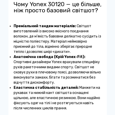
Чому Yonex 30120 — це більше,
ніж просто базовий світшот?
Преміальний тандем матеріалів:
Світшот
виготовлений із високо якісного поєднання
волокон, де м'якість бавовни делікатно сусідить із
міцністю поліестеру. Матеріал неймовірно
приємний до тіла, відмінно зберігає природне
тепло і дозволяє шкірі «дихати».
Анатомічна свобода (Крій Yonex-Fit):
Спортивні дизайнери Yonex врахували специфіку
рухів ракеточними видами спорту. Світшот не
сковує рухи в плечовому поясі, дозволяючи вільно
виконувати замахи, бігати та розминатися без
відчуття дискомфорту.
Еластична стабільність деталей:
Манжети на
рукавах та нижній кант світшота оснащені
щільною, але еластичною резинкою. Вони надійно
фіксують одяг на тілі і не розтягуються навіть
після численних циклів прання.