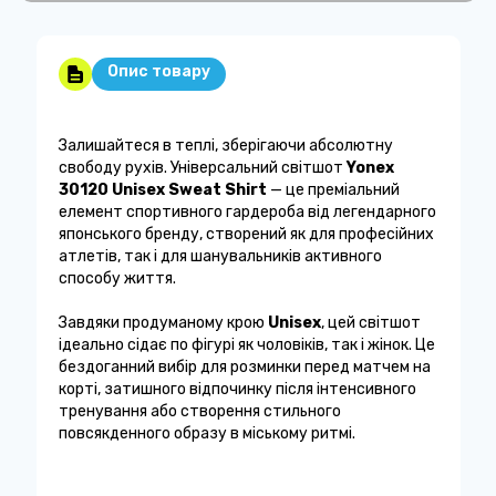
Опис товару
Залишайтеся в теплі, зберігаючи абсолютну
свободу рухів. Універсальний світшот
Yonex
30120 Unisex Sweat Shirt
— це преміальний
елемент спортивного гардероба від легендарного
японського бренду, створений як для професійних
атлетів, так і для шанувальників активного
способу життя.
Завдяки продуманому крою
Unisex
, цей світшот
ідеально сідає по фігурі як чоловіків, так і жінок. Це
бездоганний вибір для розминки перед матчем на
корті, затишного відпочинку після інтенсивного
тренування або створення стильного
повсякденного образу в міському ритмі.