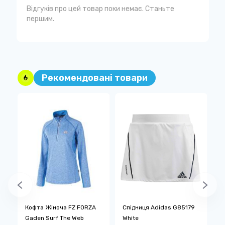
Відгуків про цей товар поки немає. Станьте
першим.
Рекомендовані товари
Кофта Жіноча FZ FORZA
Спідниця Adidas G85179
Ф
Gaden Surf The Web
White
1