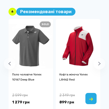
Рекомендовані товари
SOLD
Поло чоловіче Yonex
Кофта жіноча Yonex
Ш
10167 Deep Blue
L8462 Red
Y
B
2 599 грн
2 349 грн
2
1 279 грн
899 грн