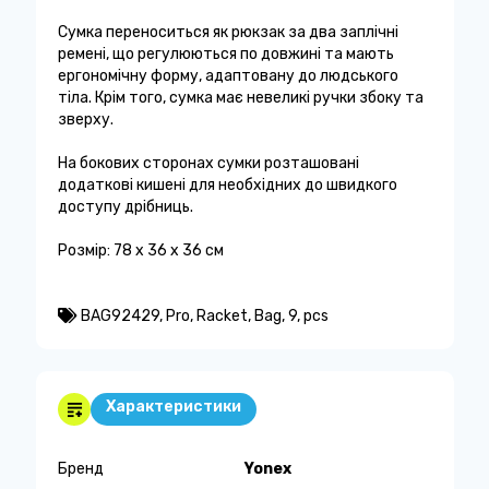
Сумка переноситься як рюкзак за два заплічні
ремені, що регулюються по довжині та мають
ергономічну форму, адаптовану до людського
тіла. Крім того, сумка має невеликі ручки збоку та
зверху.
На бокових сторонах сумки розташовані
додаткові кишені для необхідних до швидкого
доступу дрібниць.
Розмір: 78 х 36 х 36 см
BAG92429
,
Pro
,
Racket
,
Bag
,
9
,
pcs
Характеристики
Бренд
Yonex