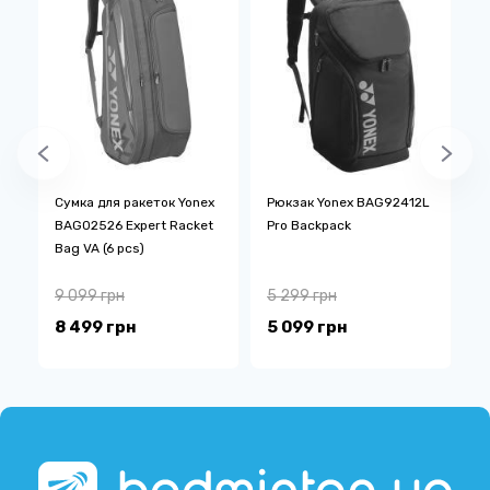
x
Сумка для ракеток Yonex
Рюкзак Yonex BAG92412L
С
BAG02526 Expert Racket
Pro Backpack
9
Bag VA (6 pcs)
B
(
9 099 грн
5 299 грн
6
8 499 грн
5 099 грн
6