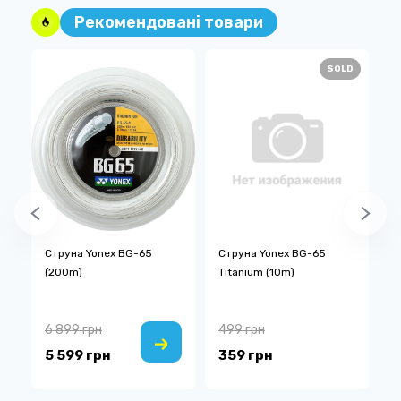
Рекомендовані товари
D
SOLD
5
Струна Yonex BG-65
Струна Yonex BG-65
С
(200m)
Titanium (10m)
6 899 грн
499 грн
9
5 599 грн
359 грн
7