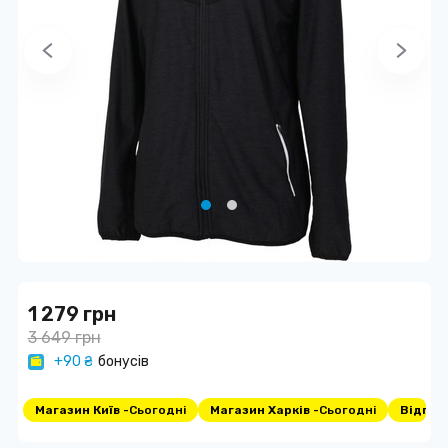
1 279 грн
3 649 грн
+90 ₴
бонусів
Магазин Київ -
Сьогодні
Магазин Харків -
Сьогодні
Відпра