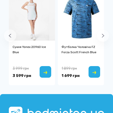
Сукня Yonex 20960 Ice
Футболка Чоловіча FZ
П
Blue
Forza Scott French Blue
M
3 999 грн
1 899 грн
1
3 599 грн
1 699 грн
6