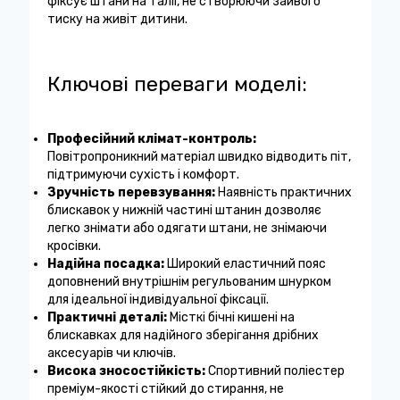
фіксує штани на талії, не створюючи зайвого
тиску на живіт дитини.
Ключові переваги моделі:
Професійний клімат-контроль:
Повітропроникний матеріал швидко відводить піт,
підтримуючи сухість і комфорт.
Зручність перевзування:
Наявність практичних
блискавок у нижній частині штанин дозволяє
легко знімати або одягати штани, не знімаючи
кросівки.
Надійна посадка:
Широкий еластичний пояс
доповнений внутрішнім регульованим шнурком
для ідеальної індивідуальної фіксації.
Практичні деталі:
Місткі бічні кишені на
блискавках для надійного зберігання дрібних
аксесуарів чи ключів.
Висока зносостійкість:
Спортивний поліестер
преміум-якості стійкий до стирання, не