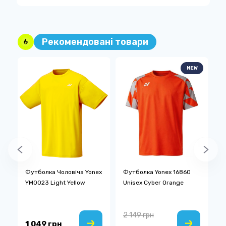
Рекомендовані товари
NEW
Футболка Чоловіча Yonex
Футболка Yonex 16860
Ф
YM0023 Light Yellow
Unisex Cyber Orange
F
2 149 грн
2
1 049 грн