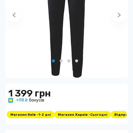
1 399 грн
+98 ₴
бонусів
Магазин Київ -
1-2 дні
Магазин Харків -
Сьогодні
Відправка