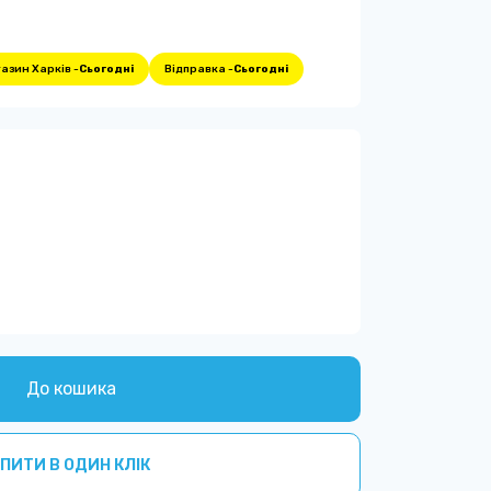
азин Харків -
Сьогодні
Відправка -
Сьогодні
До кошика
ПИТИ В ОДИН КЛІК