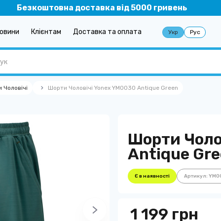
Безкоштовна доставка від 5000 гривень
овини
Клієнтам
Доставка та оплата
Укр
Рус
 Чоловічі
Шорти Чоловічі Yonex YM0030 Antique Green
Шорти Чоло
Antique Gr
Є в наявності
Артикул: YM
1 199 грн