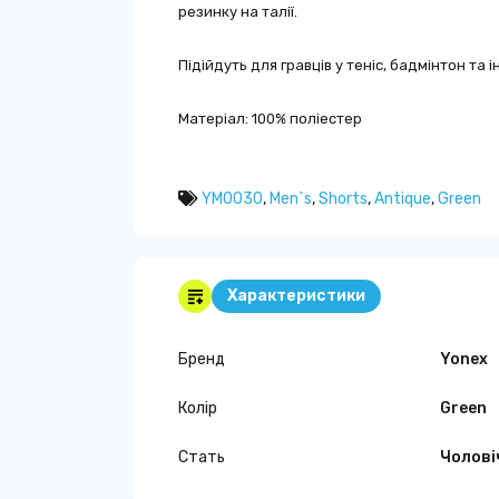
резинку на талії.
Підійдуть для гравців у теніс, бадмінтон та 
Матеріал: 100% поліестер
YM0030
,
Men`s
,
Shorts
,
Antique
,
Green
Характеристики
Бренд
Yonex
Колір
Green
Стать
Чолові