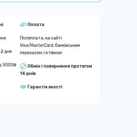
ні
Оплата
ння
Післяплата, на сайті
Visa/MasterCard, банківським
-2 дня
переказом, готівкою
д 5000₴
Обмін і повернення протягом
14 днів
Гарантія якості