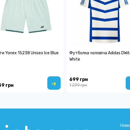
и Yonex 15238 Unisex Ice Blue
Футболка чоловіча Adidas DW
White
699 грн
49 грн
1 299 грн
Нови