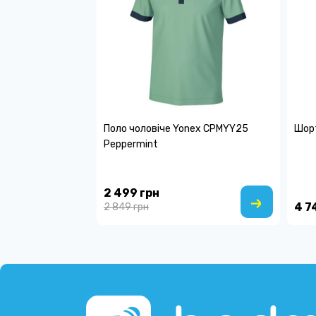
Поло чоловіче Yonex CPMYY25
Шорт
Peppermint
2 499 грн
4 7
2 849 грн