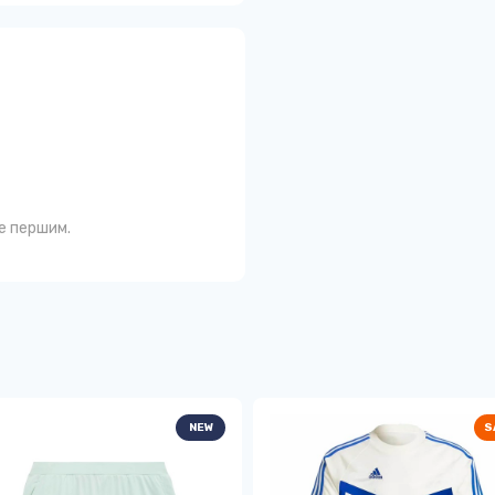
те першим.
NEW
S