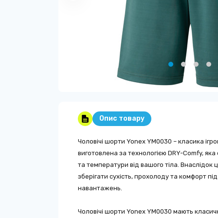
Опис товару
Чоловічі шорти Yonex YM0030 – класика ігро
виготовлена за технологією DRY-Comfy, яка
та температури від вашого тіла. Внаслідок 
зберігати сухість, прохолоду та комфорт пі
навантажень.
Чоловічі шорти Yonex YM0030 мають класичн