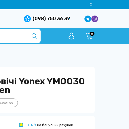
X
(098) 750 36 39
0
вічі Yonex YM0030
een
0030ATQG
+84 ₴
на бонусний рахунок