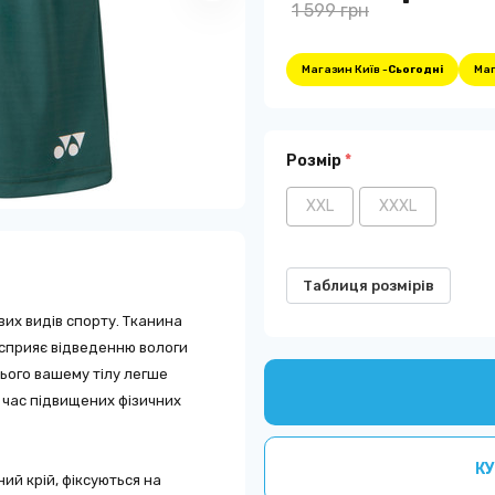
1 599 грн
Магазин Київ -
Сьогодні
Маг
Розмір
*
XXL
XXXL
Таблиця розмірів
вих видів спорту. Тканина
 сприяє відведенню вологи
цього вашему тілу легше
д час підвищених фізичних
КУ
ий крій, фіксуються на