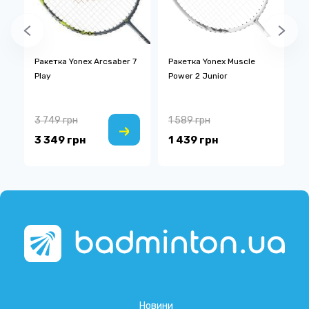
Ракетка Yonex Arcsaber 7
Ракетка Yonex Muscle
Р
Play
Power 2 Junior
A
3 749 грн
1 589 грн
4
3 349 грн
1 439 грн
2
Новини