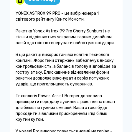
YONEX ASTROX 99 PRO – це вибір номера 1
світового рейтингу Кенто Момоти.
Ракетка Yonex Astrox 99 Pro Cherry Sunburst не
тільки відрізняється яскравим, гарним дизайном,
але й здатністю генерувати найпотужніші удари.
В цій ракетці використані всі новітні технології
компанії. Жорсткий стержень забезпечує високу
контрольованість, а баланс в голову відповідає за
гостру атаку. Блискавичне відновлення форми
ракетки дозволяє виконувати серію потужних
ударів, що приголомшують суперників.
Технологія Power-Assist Bumper дозволила
прискорити передачу зусилля з ракетки на волан
для більш потужних смешей. Ваша атака буде
проходити з великим прискоренням і під більш
крутим кутом.
У моделі Pro використовується новий матеріал –