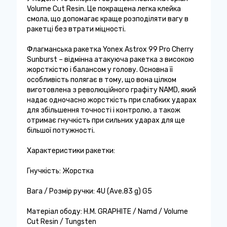
Volume Cut Resin. Це покращена легка клейка
смола, що допомагає краще розподіляти вагу в
ракетці без втрати міцності.
Флагманська ракетка Yonex Astrox 99 Pro Cherry
Sunburst – відмінна атакуюча ракетка з високою
жорсткістю і балансом у голову. Основна її
особливість полягає в тому, що вона цілком
виготовлена з революційного графіту NAMD, який
надає одночасно жорсткість при слабких ударах
для збільшення точності і контролю, а також
отримає гнучкість при сильних ударах для ще
більшої потужності.
Характеристики ракетки:
Гнучкість: Жорстка
Вага / Розмір ручки: 4U (Ave.83 g) G5
Матеріал ободу: H.M. GRAPHITE / Namd / Volume
Cut Resin / Tungsten