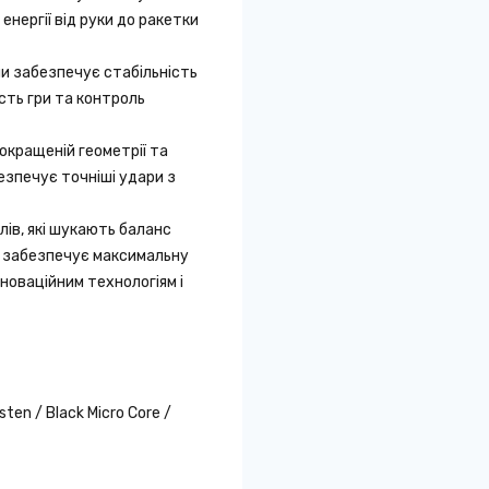
нергії від руки до ракетки
ми забезпечує стабільність
сть гри та контроль
окращеній геометрії та
безпечує точніші удари з
лів, які шукають баланс
а забезпечує максимальну
нноваційним технологіям і
ten / Black Micro Core /