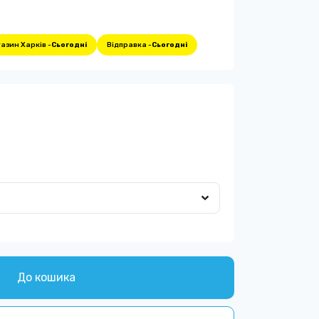
азин Харків -
Сьогодні
Відправка -
Сьогодні
До кошика