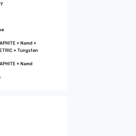
ву
ня
RAPHITE + Namd +
TRIC + Tungsten
RAPHITE + Namd
й