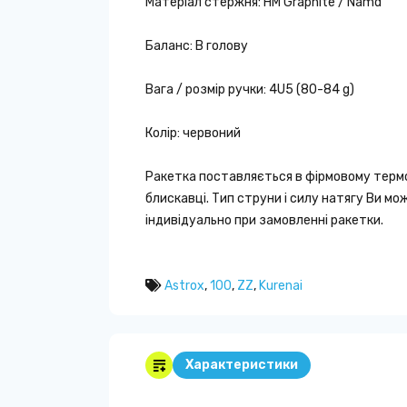
Матеріал стержня: HM Graphite / Namd
Баланс: В голову
Вага / розмір ручки: 4U5 (80-84 g)
Колір: червоний
Ракетка поставляється в фірмовому термо
блискавці. Тип струни і силу натягу Ви мо
індивідуально при замовленні ракетки.
Astrox
,
100
,
ZZ
,
Kurenai
Характеристики