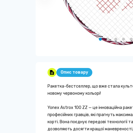
Опис товару
Ракетка-бестселлер, що вже стала культо
новому червоному кольорі!
Yonex Astrox 100 ZZ — це інноваційна раке
професійних гравців, які прагнуть максим
корті. Вона поєднує передові технології та
дозволяють досягти кращої маневреності