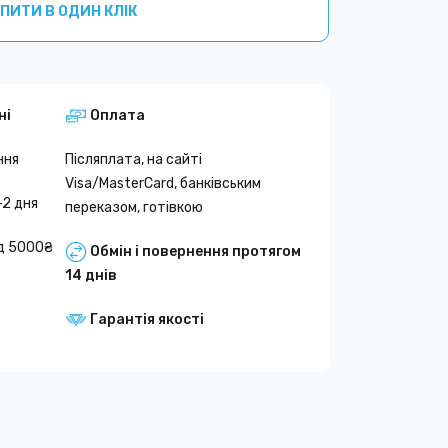
ПИТИ В ОДИН КЛІК
ні
Оплата
ння
Післяплата, на сайті
Visa/MasterCard, банківським
-2 дня
переказом, готівкою
д 5000₴
Обмін і повернення протягом
14 днів
Гарантія якості