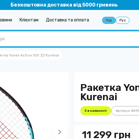
Безкоштовна доставка від 5000 гривень
овини
Клієнтам
Доставка та оплата
Укр
Рус
етка Yonex Astrox 100 ZZ Kurenai
Ракетка Yon
Kurenai
Є в наявності
Артикул: AX1
11 299 грн