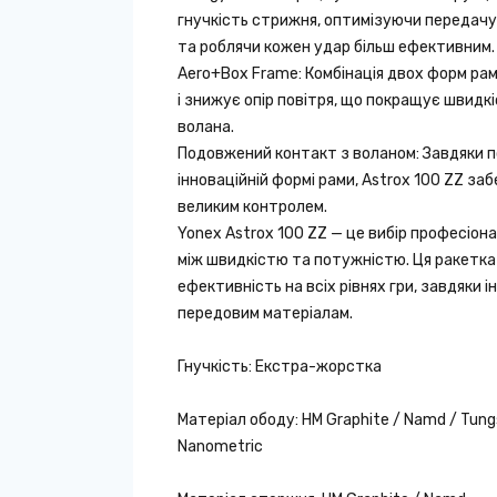
гнучкість стрижня, оптимізуючи передачу е
та роблячи кожен удар більш ефективним.
Aero+Box Frame: Комбінація двох форм ра
і знижує опір повітря, що покращує швидкі
волана.
Подовжений контакт з воланом: Завдяки п
інноваційній формі рами, Astrox 100 ZZ за
великим контролем.
Yonex Astrox 100 ZZ — це вибір професіона
між швидкістю та потужністю. Ця ракетк
ефективність на всіх рівнях гри, завдяки і
передовим матеріалам.
Гнучкість: Екстра-жорстка
Матеріал ободу: HM Graphite / Namd / Tungs
Nanometric