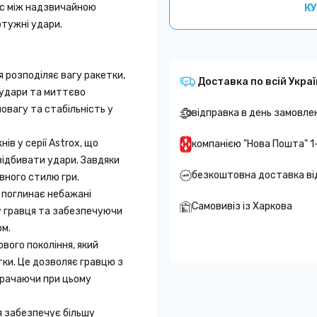
анс між надзвичайною
КУ
тужні удари.
я розподіляє вагу ракетки,
Доставка по всій Украї
удари та миттєво
овагу та стабільність у
відправка в день замовле
ів у серії Astrox, що
компанією "Нова Пошта" 1
відбивати удари. Завдяки
безкоштовна доставка ві
вного стилю гри.
а поглинає небажані
Самовивіз із Харкова
у гравця та забезпечуючи
ом.
вого покоління, який
тки. Це дозволяє гравцю з
трачаючи при цьому
я забезпечує більшу