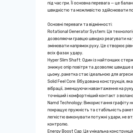
під час гри. Її основна перевага — це бал
швидкістю та можливістю здійснювати по
Основні переваги та відмінності:
Rotational Generator System: Ця технологі
дозволяючи гравцю швидко реагувати на 
змінювати напрямок руху. Це створює рівн
всіх фазах удару.
Hyper Slim Shaft: Один із найтонших стержн
знижує опір повітря та дозволяє швидше 
цьому, ракетка стає ідеальною для агреси
Solid Feel Core: Вбудована конструкція, як
вібрації, зменшуючи навантаження на рук
точніший і комфортніший контакт з волан
Namd Technology: Використання графіту но
покращує пружність та стабільність раке
легкістю виконувати потужні удари, не в
контролю.
Energy Boost Cap: Ця унікальна конструкці