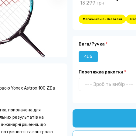
13 299 грн
Магазин Київ -
Сьогодні
Маг
Вага/Ручка
*
4U5
Перетяжка ракетки
*
вою Yonex Astrox 100 ZZ в
тка, призначена для
альних результатів на
 інженерні рішення, що
, потужності та контролю