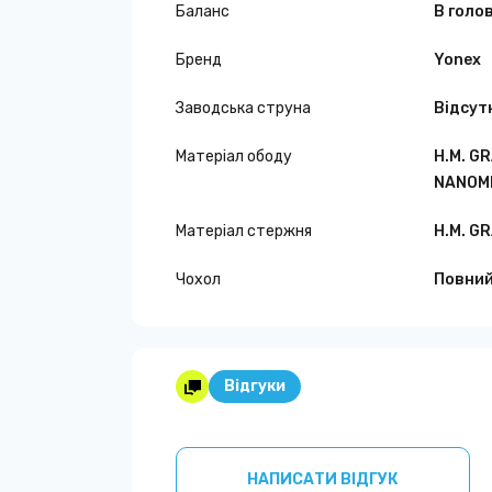
Баланс
В голо
Бренд
Yonex
Заводська струна
Відсут
Матеріал ободу
H.M. G
NANOME
Матеріал стержня
H.M. G
Чохол
Повни
Відгуки
НАПИСАТИ ВІДГУК