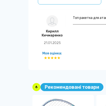
Топ ракетка для ат
..............................................
Кирилл
Кичмаренко
21.01.2025
Моя оцінка:
Рекомендовані товари