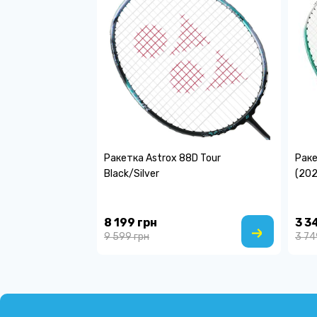
Ракетка Astrox 88D Tour
Раке
Black/Silver
(202
8 199 грн
3 3
9 599 грн
3 74