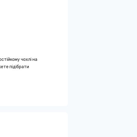
стійкому чохлі на
жете підібрати