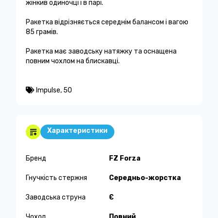
жінкив одиночці і в парі.
Ракетка відрізняється середнім балансом і вагою
85 грамів.
Ракетка має заводську натяжку та оснащена
повним чохлом на блискавці.
Impulse
,
50
Характеристики
Бренд
FZ Forza
Гнучкість стержня
Середньо-жорстка
Заводська струна
Є
Чохол
Повний