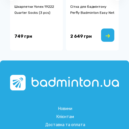
Шкарпетки Yonex 19222
Сітка для бадмінтону
Т
x
Quarter Socks (3 pcs)
Perfly Badminton Easy Net
л
F
1
749 грн
2 649 грн
1
Новини
Клієнтам
Доставка та оплата