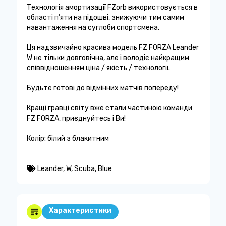
Технологія амортизації FZorb використовується в
області п’яти на підошві, знижуючи тим самим
навантаження на суглоби спортсмена.
Ця надзвичайно красива модель FZ FORZA Leander
W не тільки довговічна, але і володіє найкращим
співвідношенням ціна / якість / технології.
Будьте готові до відмінних матчів попереду!
Кращі гравці світу вже стали частиною команди
FZ FORZA, приєднуйтесь і Ви!
Колір: білий з блакитним
Leander
,
W
,
Scuba
,
Blue
Характеристики