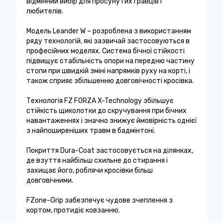
відмінний вибір для просунутих гравців і
любителів.
Модель Leander W – розроблена з використанням
ряду технологій, які зазвичай застосовуються в
професійних моделях. Система бічної стійкості
підвищує стабільність опори на передню частину
стопи при швидкій зміні напрямків руху на корті, і
також сприяє збільшенню довговічності кросівка.
Технологія FZ FORZA X-Technology збільшує
стійкість щиколотки до скручування при бічних
навантаженнях і значно знижує ймовірність однієї
з найпоширеніших травм в бадмінтоні.
Покриття Dura-Coat застосовується на ділянках,
де взуття найбільш схильне до стирання і
захищає його, роблячи кросівки більш
довговічними.
FZone-Grip забезпечує чудове зчеплення з
кортом, протидіє ковзанню.