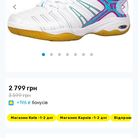
2 799 грн
3 599 грн
+196 ₴
бонусів
Магазин Київ -
1-2 дні
Магазин Харків -
1-2 дні
Відправка -