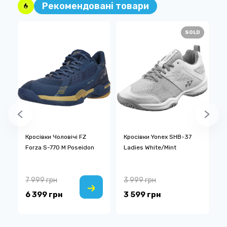
Рекомендовані товари
SOLD
Кросівки Чоловічі FZ
Кросівки Yonex SHB-37
К
Forza S-770 M Poseidon
Ladies White/Mint
F
7 999 грн
3 999 грн
6
6 399 грн
3 599 грн
5