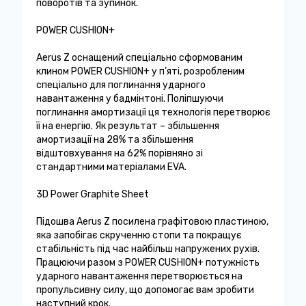
поворотів та зупинок.
POWER CUSHION+
Aerus Z оснащений спеціально сформованим
клином POWER CUSHION+ у п’яті, розробленим
спеціально для поглинання ударного
навантаження у бадмінтоні. Поліпшуючи
поглинання амортизації ця технологія перетворює
її на енергію. Як результат – збільшення
амортизації на 28% та збільшення
відштовхування на 62% порівняно зі
стандартними матеріалами EVA.
3D Power Graphite Sheet
Підошва Aerus Z посилена графітовою пластиною,
яка запобігає скрученню стопи та покращує
стабільність під час найбільш напружених рухів.
Працюючи разом з POWER CUSHION+ потужність
ударного навантаження перетворюється на
пропульсивну силу, що допомогає вам зробити
наступний крок.