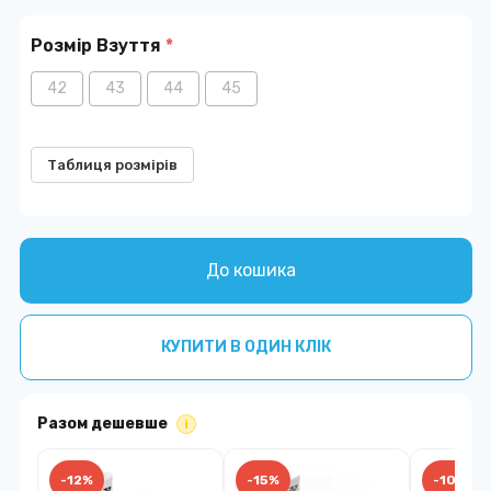
Розмір Взуття
*
42
43
44
45
Таблиця розмірів
До кошика
КУПИТИ В ОДИН КЛІК
Разом дешевше
i
-12%
-15%
-10%