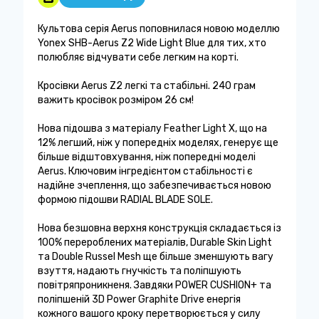
Культова серія Aerus поповнилася новою моделлю
Yonex SHB-Aerus Z2 Wide Light Blue для тих, хто
полюбляє відчувати себе легким на корті.
Кросівки Aerus Z2 легкі та стабільні. 240 грам
важить кросівок розміром 26 см!
Нова підошва з матеріалу Feather Light X, що на
12% легший, ніж у попередніх моделях, генерує ще
більше відштовхування, ніж попередні моделі
Aerus. Ключовим інгредієнтом стабільності є
надійне зчеплення, що забезпечивається новою
формою підошви RADIAL BLADE SOLE.
Нова безшовна верхня конструкція складається із
100% перероблених матеріалів, Durable Skin Light
та Double Russel Mesh ще більше зменшують вагу
взуття, надають гнучкість та поліпшують
повітряпроникненя. Завдяки POWER CUSHION+ та
поліпшеній 3D Power Graphite Drive енергія
кожного вашого кроку перетворюється у силу