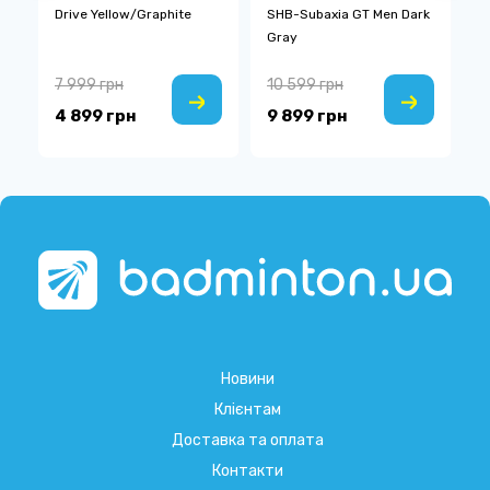
Drive Yellow/Graphite
SHB-Subaxia GT Men Dark
F
Gray
7 999 грн
10 599 грн
6
4 899 грн
9 899 грн
5
Новини
Клієнтам
Доставка та оплата
Контакти