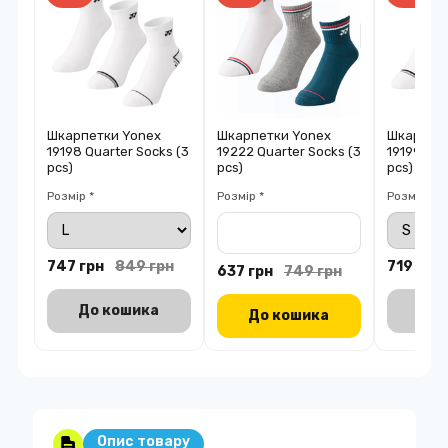
Шкарпетки Yonex
Шкарпетки Yonex
Шкарпетк
19198 Quarter Socks (3
19222 Quarter Socks (3
19199 Low
pcs)
pcs)
pcs)
Розмір *
Розмір *
Розмір *
747 грн
849 грн
719 грн
637 грн
749 грн
До кошика
До 
До кошика
Опис товару