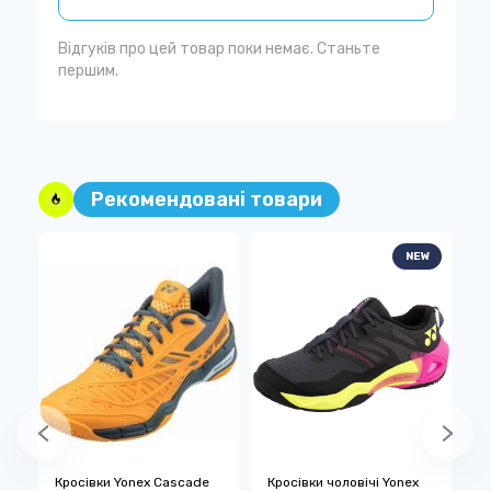
Відгуків про цей товар поки немає. Станьте
першим.
Рекомендовані товари
W
NEW
Кросівки Yonex Cascade
Кросівки чоловічі Yonex
К