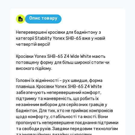
Опис товару
Неперевершені кросівки для бадмінтону з
категорії Stability Yonex SHB-65 вже у новій
четвертій версії!
Кросівки Yonex SHB-65 Z4 Wide White мають
потовщену форму для більш широкої стопи чи
високого підйому.
Головні їх відмінності – рух швидше, форма
плавніша. Кросівки Yonex SHB-65 Z4 White
забезпечують неперевершений комфорт,
підтримку та маневреність, що робить їх
незамінним вибором для серйозних гравців у
бадмінтон. Для тих, хто не приймає компромісів
щодо комфорту, стабільності та якості. Вони
пропонують неперевершене поєднання підтримки
та свободи рухів. Завдяки передовим технологіям
та інноваційному дизайну ці кросівки