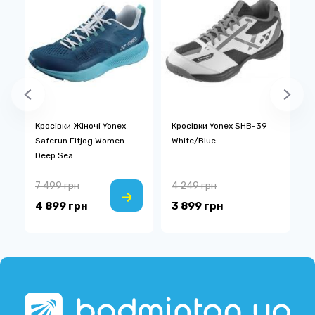
Кросівки Жіночі Yonex
Кросівки Yonex SHB-39
К
Saferun Fitjog Women
White/Blue
S
Deep Sea
7 499 грн
4 249 грн
8
4 899 грн
3 899 грн
7