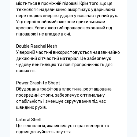
міститься в проміжній підошві. Крім того, що ця
технологія надзвичайно амортизує удари, вона
перетворює енергію ударів у ваш наступний рух.
У ці версії знайомий вже всім прихильникам
кросівок Yonex жовтий прошарок схований під
підошвою і не впадає в очі.
Double Raschel Mesh
У верхній частині використовується надзвичайно
дихаючий сітчастий матеріал. Це забезпечує
чудову вентиляцію та повітропроникність для
ваших ніг.
Power Graphite Sheet
Вбудована графітова пластина, розташована
посередині стопи, забезпечує оптимальну
стабільність і зменшує скручування під час
швидких рухів.
Lateral Shell
Це технологія, яка мінімізує втрати енергії та
підвищує чуйність взуття.