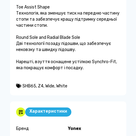
Toe Assist Shape
Технологія, яка зменшує тиск на передню частину
стопи та забезпечує кращу підтримку середньої
частини стопи.
Round Sole and Radial Blade Sole
Дві технології позаду підошви, що забезпечує
нековзку та швидку підошву.
Нарешті, взуття оснащене устілкою Synchro-Fit,
яка покращує комфорт і посадку.
SHB65
,
Z4
,
Wide
,
White
Характеристики
Бренд
Yonex