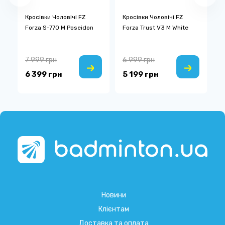
Кросівки Чоловічі FZ
Кросівки Чоловічі FZ
К
Forza S-770 M Poseidon
Forza Trust V3 M White
S
7 999 грн
6 999 грн
7
6 399 грн
5 199 грн
6
Новини
Клієнтам
Доставка та оплата