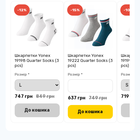
-12%
-15%
-10%
Шкарпетки Yonex
Шкарпетки Yonex
Шкарпетк
19198 Quarter Socks (3
19222 Quarter Socks (3
19199 Low
pcs)
pcs)
pcs)
Розмір *
Розмір *
Розмір *
747 грн
849 грн
719 грн
637 грн
749 грн
До кошика
До 
До кошика