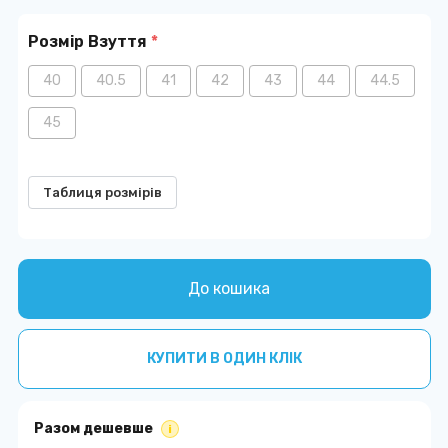
Розмір Взуття
*
40
40.5
41
42
43
44
44.5
45
Таблиця розмірів
До кошика
КУПИТИ В ОДИН КЛІК
Разом дешевше
i