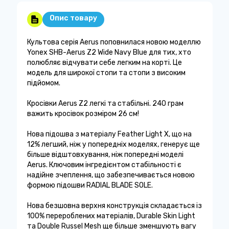
Опис товару
Культова серія Aerus поповнилася новою моделлю
Yonex SHB-Aerus Z2 Wide Navy Blue для тих, хто
полюбляє відчувати себе легким на корті. Це
модель для широкої стопи та стопи з високим
підйомом.
Кросівки Aerus Z2 легкі та стабільні. 240 грам
важить кросівок розміром 26 см!
Нова підошва з матеріалу Feather Light X, що на
12% легший, ніж у попередніх моделях, генерує ще
більше відштовхування, ніж попередні моделі
Aerus. Ключовим інгредієнтом стабільності є
надійне зчеплення, що забезпечивається новою
формою підошви RADIAL BLADE SOLE.
Нова безшовна верхня конструкція складається із
100% перероблених матеріалів, Durable Skin Light
та Double Russel Mesh ще більше зменшують вагу