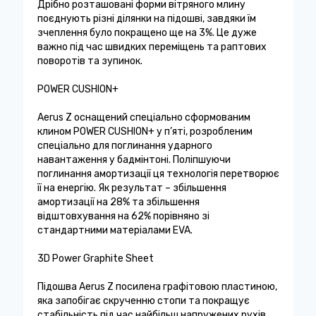
Дрібно розташовані форми вітряного млину
поєднують різні ділянки на підошві, завдяки їм
зчеплення було покращено ще на 3%. Це дуже
важно під час швидких переміщень та раптових
поворотів та зупинок.
POWER CUSHION+
Aerus Z оснащений спеціально сформованим
клином POWER CUSHION+ у п’яті, розробленим
спеціально для поглинання ударного
навантаження у бадмінтоні. Поліпшуючи
поглинання амортизації ця технологія перетворює
її на енергію. Як результат – збільшення
амортизації на 28% та збільшення
відштовхування на 62% порівняно зі
стандартними матеріалами EVA.
3D Power Graphite Sheet
Підошва Aerus Z посилена графітовою пластиною,
яка запобігає скрученню стопи та покращує
стабільність під час найбільш напружених рухів.