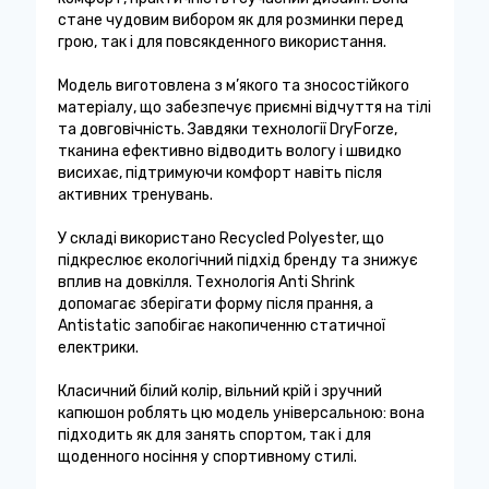
стане чудовим вибором як для розминки перед
грою, так і для повсякденного використання.
Модель виготовлена з м’якого та зносостійкого
матеріалу, що забезпечує приємні відчуття на тілі
та довговічність. Завдяки технології DryForze,
тканина ефективно відводить вологу і швидко
висихає, підтримуючи комфорт навіть після
активних тренувань.
У складі використано Recycled Polyester, що
підкреслює екологічний підхід бренду та знижує
вплив на довкілля. Технологія Anti Shrink
допомагає зберігати форму після прання, а
Antistatic запобігає накопиченню статичної
електрики.
Класичний білий колір, вільний крій і зручний
капюшон роблять цю модель універсальною: вона
підходить як для занять спортом, так і для
щоденного носіння у спортивному стилі.