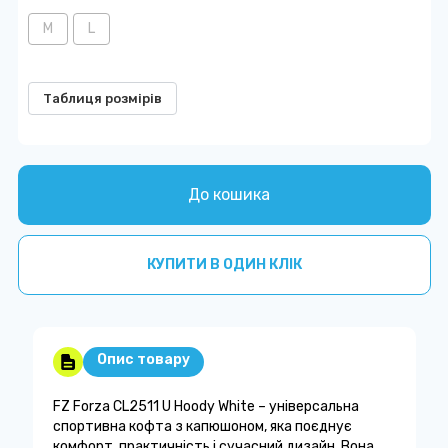
M
L
Таблиця розмірів
До кошика
КУПИТИ В ОДИН КЛІК
Опис товару
FZ Forza CL2511 U Hoody White – універсальна
спортивна кофта з капюшоном, яка поєднує
комфорт, практичність і сучасний дизайн. Вона