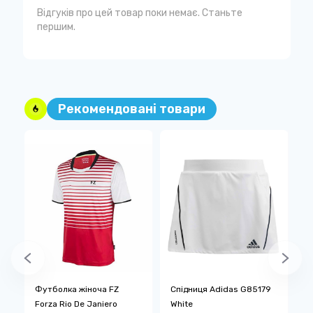
Відгуків про цей товар поки немає. Станьте
першим.
Рекомендовані товари
W
Футболка жіноча FZ
Спідниця Adidas G85179
Ф
Forza Rio De Janiero
White
F