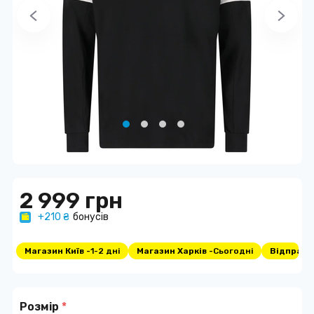
2 999 грн
+210 ₴
бонусів
Магазин Київ -
1-2 дні
Магазин Харків -
Сьогодні
Відправка
Розмір
*