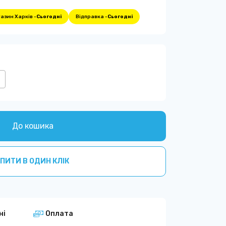
азин Харків -
Сьогодні
Відправка -
Сьогодні
До кошика
ПИТИ В ОДИН КЛІК
ні
Оплата