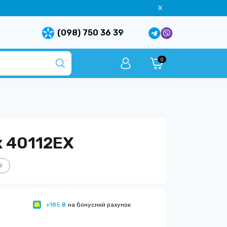
X
(098) 750 36 39
0
x 40112EX
2
+185 ₴
на бонусний рахунок