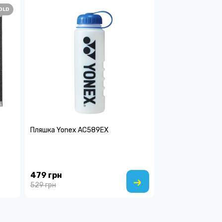
OLD
Пляшка Yonex AC589EX
479 грн
529 грн