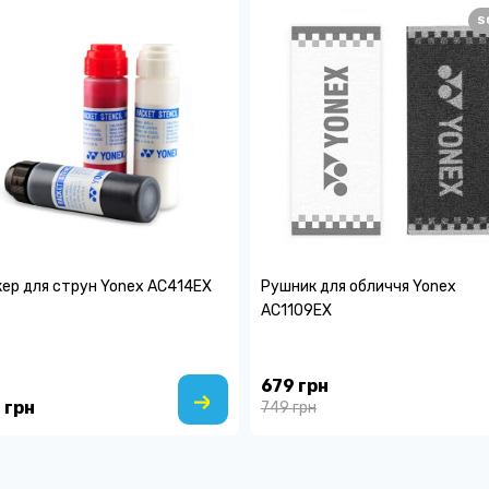
S
ер для струн Yonex AC414EX
Рушник для обличчя Yonex
AC1109EX
679 грн
 грн
749 грн