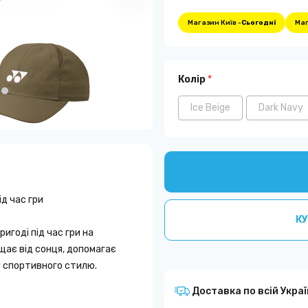
Магазин Київ -
Сьогодні
Маг
Колір
*
Ice Beige
Dark Navy
д час гри
КУ
игоді під час гри на
щає від сонця, допомагає
у спортивного стилю.
Доставка по всій Украї