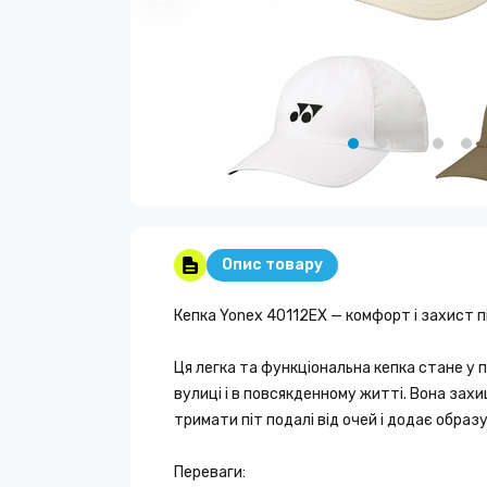
Опис товару
Кепка Yonex 40112EX — комфорт і захист пі
Ця легка та функціональна кепка стане у пр
вулиці і в повсякденному житті. Вона захи
тримати піт подалі від очей і додає образ
Переваги: