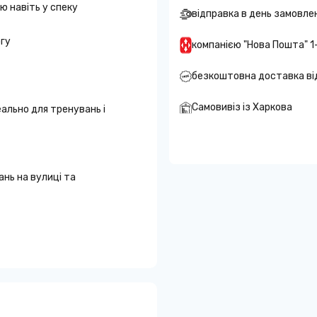
 навіть у спеку
відправка в день замовле
гу
компанією "Нова Пошта" 1
безкоштовна доставка ві
Самовивіз із Харкова
ально для тренувань і
ань на вулиці та