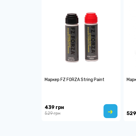
Маркер FZ FORZA String Paint
Марк
439 грн
529
529 грн