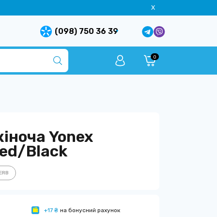
X
(098) 750 36 39
0
іноча Yonex
ed/Black
1ERB
+17 ₴
на бонусний рахунок