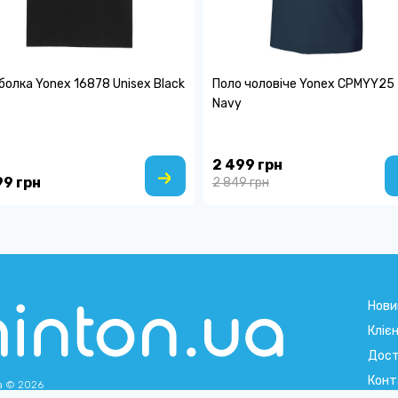
олка Yonex 16878 Unisex Black
Поло чоловіче Yonex CPMYY25
Navy
2 499 грн
99 грн
2 849 грн
Нови
Кліє
Дост
Конт
a © 2026