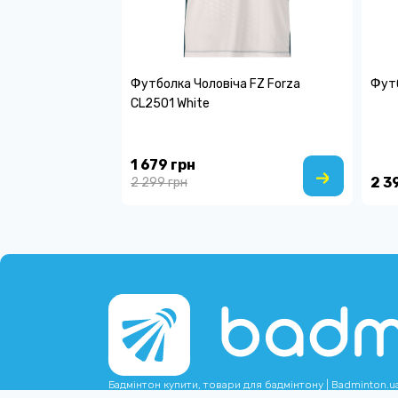
Футболка Чоловіча FZ Forza
Футб
CL2501 White
1 679 грн
2 3
2 299 грн
Бадмінтон купити, товари для бадмінтону | Badminton.u