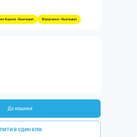
ин Харків -
Сьогодні
Відправка -
Сьогодні
До кошика
ПИТИ В ОДИН КЛІК