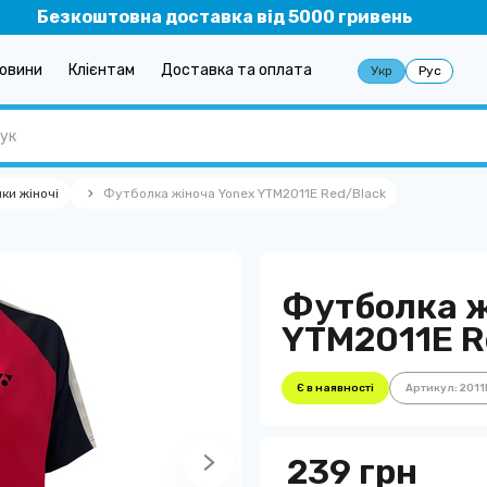
Безкоштовна доставка від 5000 гривень
овини
Клієнтам
Доставка та оплата
Укр
Рус
ки жіночі
Футболка жіноча Yonex YTM2011E Red/Black
Футболка ж
YTM2011E R
Є в наявності
Артикул: 201
239 грн