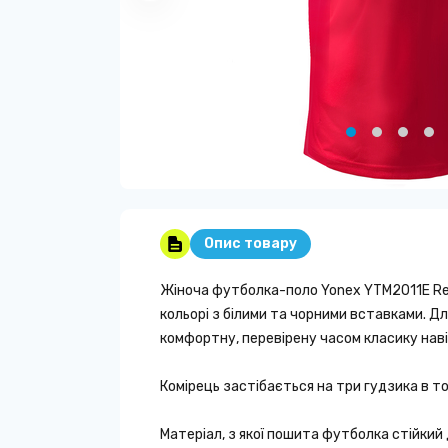
Опис товару
Жіноча футболка-поло Yonex YTM2011E Re
кольорі з білими та чорними вставками. Д
комфортну, перевірену часом класику наві
Комірець застібається на три гудзика в т
Матеріал, з якої пошита футболка стійкий 