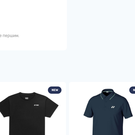
те першим.
NEW
N