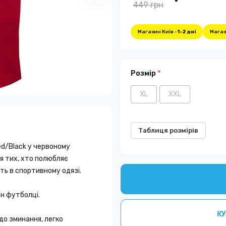
449 грн
Магазин Київ -
1-2 дні
Магаз
Розмір
*
XL
XXL
Таблиця розмірів
d/Black у червоному
ля тих, хто полюбляє
ть в спортивному одязі.
он футболці.
КУ
до зминання, легко