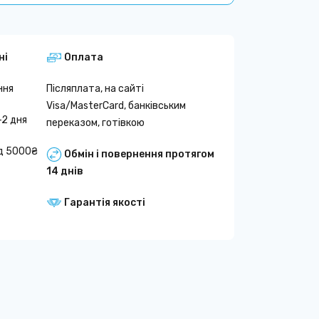
ні
Оплата
ння
Післяплата, на сайті
Visa/MasterCard, банківським
-2 дня
переказом, готівкою
д 5000₴
Обмін і повернення протягом
14 днів
Гарантія якості