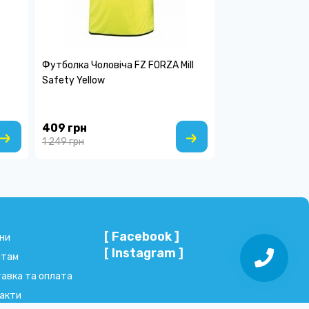
Футболка Чоловіча FZ FORZA Mill
Safety Yellow
409 грн
1 249 грн
[ Facebook ]
ни
[ Instagram ]
нтам
авка та оплата
акти