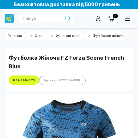
Безкоштовна доставка від 5000 гривень
0
Головна
Одяг
Жіночий одяг
Футболки жіночі
Ф
Футболка Жіноча FZ Forza Scone French
Blue
Є в наявності
Артикул: FZ213663FBL