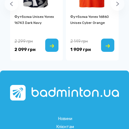
Футболка Unisex Yonex
Футболка Yonex 16860
С
16743 Dark Navy
Unisex Cyber Orange
F
2 299 грн
2 149 грн
1
2 099 грн
1 909 грн
1
Новини
Клієнтам