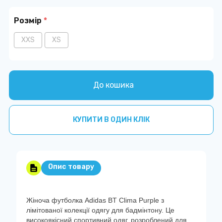
Розмір
*
XXS
XS
До кошика
КУПИТИ В ОДИН КЛІК
Опис товару
Жіноча футболка Adidas BT Clima Purple з
лімітованої колекції одягу для бадмінтону. Це
високоякісний спортивний одяг, розроблений для