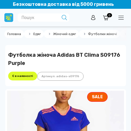
Безкоштовна доставка від 5000 гривень
0
Головна
Одяг
Жіночий одяг
Футболки жіночі
Ф
Футболка жіноча Adidas BT Clima S09176
Purple
Є в наявності
Артикул: adidas-s09176
SALE