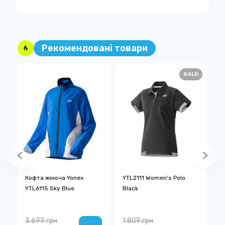
Рекомендовані товари
SOLD
Кофта жіноча Yonex
YTL2111 Women's Polo
К
YTL6115 Sky Blue
Black
P
3 699 грн
1 809 грн
3