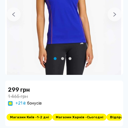
299 грн
1 465 грн
+21 ₴
бонусів
Магазин Київ -
1-2 дні
Магазин Харків -
Сьогодні
Відправка