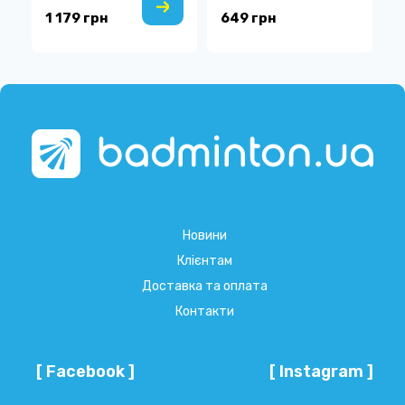
1 179 грн
649 грн
9
Новини
Клієнтам
Доставка та оплата
Контакти
[ Facebook ]
[ Instagram ]