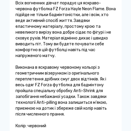
Всіх вогненних дівчат порадує ця яскраво-
червона футболка FZ Forza Hayle Neon Flame. Вона
підійде не тільки бадмінтоністки, але і всім, хто
веде активний спосіб життя. Завдяки
еластичному матеріалу, простому крою та
невеликого вирізу вона добре сідає по фігурі і не
сковує рухів. Матеріал відмінно дихає і швидко
виводить піт. Тому ви будете почувати себе
комфортно в цій футболці навіть під час
напруженого матчу.
Виконана в яскравому червоному кольорі з
геометричним візерунком із оригінального
переплетення дрібних смуг двох відтінків. Як і
весь одяг FZ Forza футболка для бадмінтону
пройшла спеціальну обробку Anti-Shrink для
запобігання небажаної усадки. Також завдяки
технології Anti-pilling вона залишиться м’якою,
приємною на дотик і збереже свій колір навіть
після численного прання.
Колір: червоний