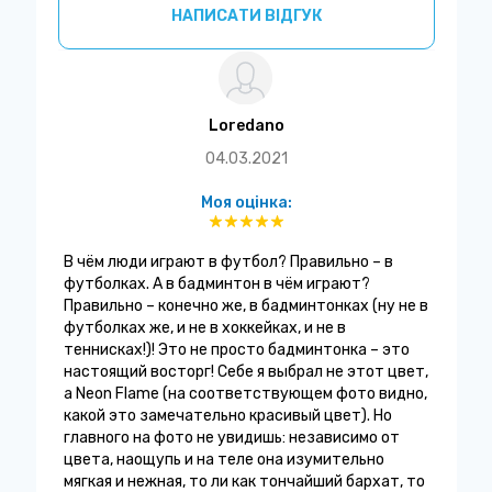
НАПИСАТИ ВІДГУК
Loredano
04.03.2021
Моя оцінка:
В чём люди играют в футбол? Правильно – в
футболках. А в бадминтон в чём играют?
Правильно – конечно же, в бадминтонках (ну не в
футболках же, и не в хоккейках, и не в
теннисках!)! Это не просто бадминтонка – это
настоящий восторг! Себе я выбрал не этот цвет,
а Neon Flame (на соответствующем фото видно,
какой это замечательно красивый цвет). Но
главного на фото не увидишь: независимо от
цвета, наощупь и на теле она изумительно
мягкая и нежная, то ли как тончайший бархат, то