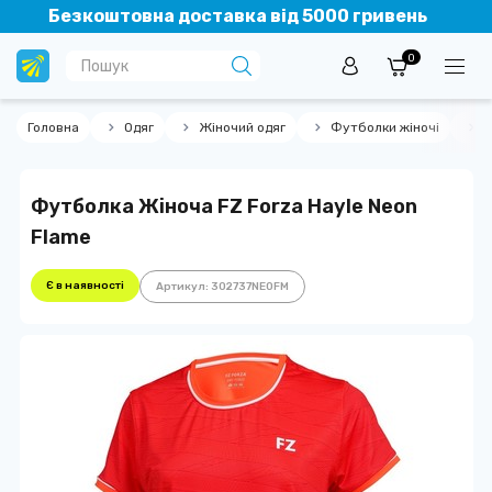
Безкоштовна доставка від 5000 гривень
0
Головна
Одяг
Жіночий одяг
Футболки жіночі
Ф
Футболка Жіноча FZ Forza Hayle Neon
Flame
Є в наявності
Артикул: 302737NEOFM