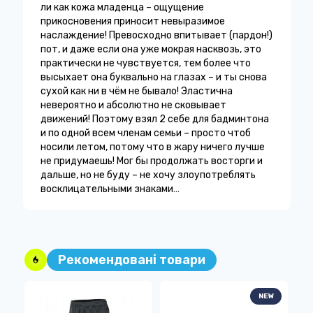
ли как кожа младенца – ощущение
прикосновения приносит невыразимое
наслаждение! Превосходно впитывает (пардон!)
пот, и даже если она уже мокрая насквозь, это
практически не чувствуется, тем более что
высыхает она буквально на глазах – и ты снова
сухой как ни в чём не бывало! Эластична
невероятно и абсолютно не сковывает
движений! Поэтому взял 2 себе для бадминтона
и по одной всем членам семьи – просто чтоб
носили летом, потому что в жару ничего лучше
не придумаешь! Мог бы продолжать восторги и
дальше, но не буду – не хочу злоупотреблять
восклицательными знаками…
Рекомендовані товари
W
NEW