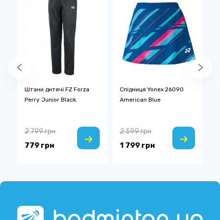
Штани дитячі FZ Forza
Спідниця Yonex 26090
Ф
Perry Junior Black
American Blue
U
2 799 грн
2 599 грн
2
779 грн
1 799 грн
1