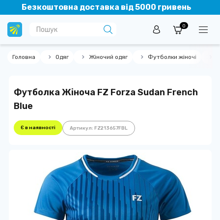
Безкоштовна доставка від 5000 гривень
0
Головна
Одяг
Жіночий одяг
Футболки жіночі
Ф
Футболка Жіноча FZ Forza Sudan French
Blue
Є в наявності
Артикул: FZ213657FBL