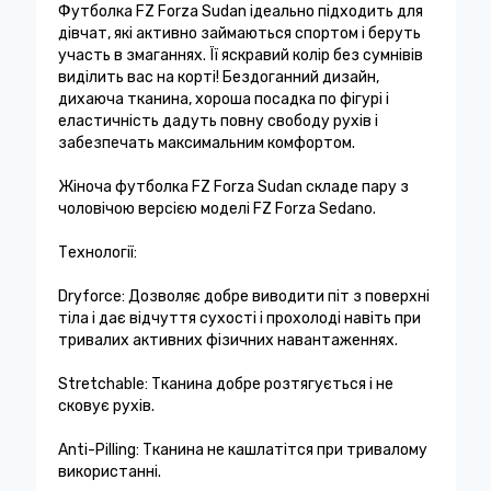
Футболка FZ Forza Sudan ідеально підходить для
дівчат, які активно займаються спортом і беруть
участь в змаганнях. Її яскравий колір без сумнівів
виділить вас на корті! Бездоганний дизайн,
дихаюча тканина, хороша посадка по фігурі і
еластичність дадуть повну свободу рухів і
забезпечать максимальним комфортом.
Жіноча футболка FZ Forza Sudan складе пару з
чоловічою версією моделі FZ Forza Sedano.
Технології:
Dryforce: Дозволяє добре виводити піт з поверхні
тіла і дає відчуття сухості і прохолоді навіть при
тривалих активних фізичних навантаженнях.
Stretchable: Тканина добре розтягується і не
сковує рухів.
Anti-Pilling: Тканина не кашлатітся при тривалому
використанні.