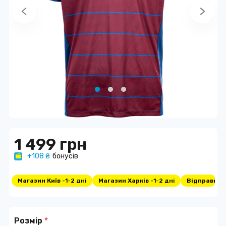
1 499 грн
+108 ₴
бонусів
Магазин Київ -
1-2 дні
Магазин Харків -
1-2 дні
Відправка -
Розмір
*