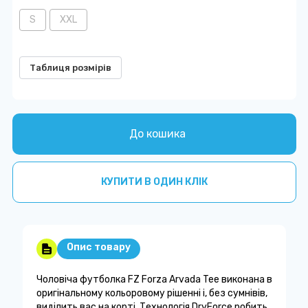
S
XXL
Таблиця розмірів
До кошика
КУПИТИ В ОДИН КЛІК
Опис товару
Чоловіча футболка FZ Forza Arvada Tee виконана в
оригінальному кольоровому рішенні і, без сумнівів,
виділить вас на корті. Технологія DryForce робить