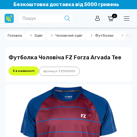
Безкоштовна доставка від 5000 гривень
0
Головна
Одяг
Чоловічий одяг
Футболки
Футбо
Футболка Чоловіча FZ Forza Arvada Tee
Є в наявності
Артикул: FZ302909