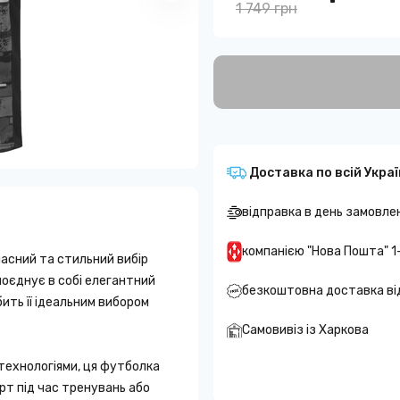
1 749 грн
Доставка по всій Украї
відправка в день замовле
компанією "Нова Пошта" 1
асний та стильний вибір
поєднує в собі елегантний
безкоштовна доставка ві
бить її ідеальним вибором
Самовивіз із Харкова
 технологіями, ця футболка
рт під час тренувань або