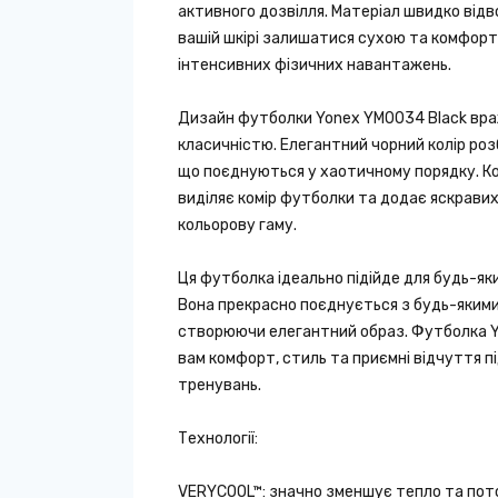
активного дозвілля. Матеріал швидко від
вашій шкірі залишатися сухою та комфортн
інтенсивних фізичних навантажень.
Дизайн футболки Yonex YM0034 Black вр
класичністю. Елегантний чорний колір роз
що поєднуються у хаотичному порядку. К
виділяє комір футболки та додає яскравих
кольорову гаму.
Ця футболка ідеально підійде для будь-як
Вона прекрасно поєднується з будь-яким
створюючи елегантний образ. Футболка 
вам комфорт, стиль та приємні відчуття п
тренувань.
Технології:
VERYCOOL™: значно зменшує тепло та пото