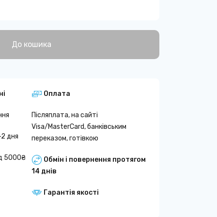
До кошика
ні
Оплата
ння
Післяплата, на сайті
Visa/MasterCard, банківським
-2 дня
переказом, готівкою
д 5000₴
Обмін і повернення протягом
14 днів
Гарантія якості