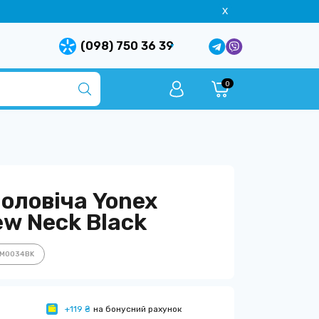
X
(098) 750 36 39
0
оловіча Yonex
w Neck Black
YM0034BK
+119 ₴
на бонусний рахунок