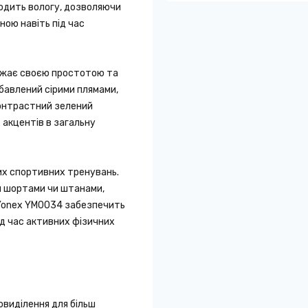
водить вологу, дозволяючи
ою навіть під час
ажає своєю простотою та
бавлений сірими плямами,
онтрастний зелений
 акцентів в загальну
их спортивних тренувань.
и шортами чи штанами,
Yonex YM0034 забезпечить
ід час активних фізичних
виділення для більш