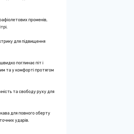
рафіолетових променів,
трі.
ектрику для підвищення
 швидко поглинає піт і
им та у комфорті протягом
чність та свободу руху для
укава для повного оберту
точних ударів.