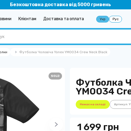
Безкоштовна доставка від 5000 гривень
овини
Клієнтам
Доставка та оплата
Укр
Рус
олки
Футболка Чоловіча Yonex YM0034 Crew Neck Black
SOLD
Футболка Ч
YM0034 Cre
Немає на складі
Артикул: 
1 699 грн