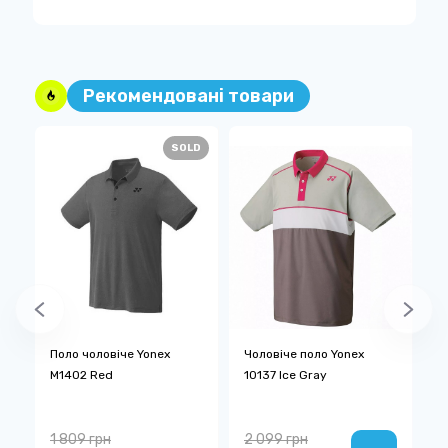
Рекомендовані товари
D
SOLD
ex
Поло чоловіче Yonex
Чоловіче поло Yonex
Ш
M1402 Red
10137 Ice Gray
P
1 809 грн
2 099 грн
3