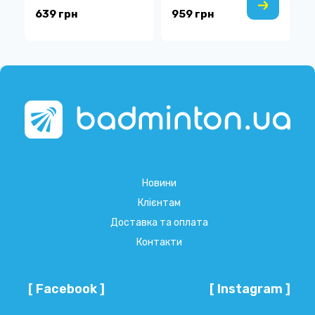
639 грн
959 грн
1
Новини
Клієнтам
Доставка та оплата
Контакти
[ Facebook ]
[ Instagram ]