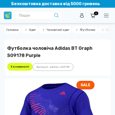
Безкоштовна доставка від 5000 гривень
0
Головна
Одяг
Чоловічий одяг
Футболки
Футбо
Футболка чоловіча Adidas BT Graph
S09178 Purple
Є в наявності
Артикул: adidas-s09178
SALE