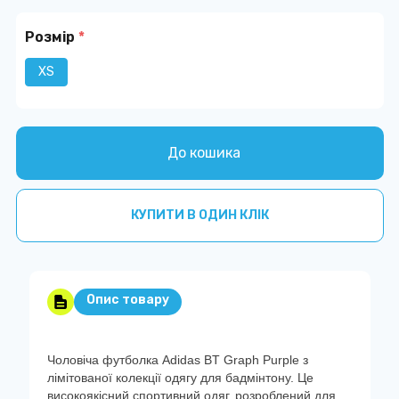
Розмір
*
XS
До кошика
КУПИТИ В ОДИН КЛІК
Опис товару
Чоловіча футболка Adidas BT Graph Purple з
лімітованої колекції одягу для бадмінтону. Це
високоякісний спортивний одяг, розроблений для