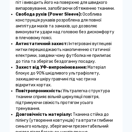
піт і виводить його на поверхню для швидкого
випаровування, запобігаючи обтяженню тканини.
Свобода рухів (Power Sleeve):
Особлива
конструкція рукавів розроблена для повної
амплітуди махів та замахів, що дозволяє
виконувати удари над головою без дискомфорту
в плечовому поясі.
Антистатичний захист:
Інтегровані вуглецеві
нитки перешкоджають накопиченню статичної
електрики, завдяки чому футболка не прилипає
до тіла та зберігає бездоганну посадку.
Захист від УФ-випромінювання:
Матеріал
блокує до 90% шкідливого ультрафіолету,
захищаючи шкіру гравчині під час гри на
відкритих кортах.
Повітропроникність:
Ультралегка структура
тканини сприяє вільній циркуляції повітря,
підтримуючи свіжість протягом усього
тренування.
Довговічність матеріалу:
Тканина стійка до
пілінгу (утворення ковтунців) та втрати глибини
синього кольору, зберігаючи презентабельний