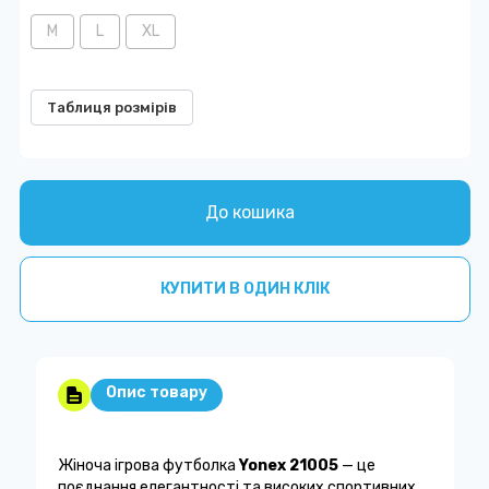
M
L
XL
Таблиця розмірів
До кошика
КУПИТИ В ОДИН КЛІК
Опис товару
Жіноча ігрова футболка
Yonex 21005
— це
поєднання елегантності та високих спортивних