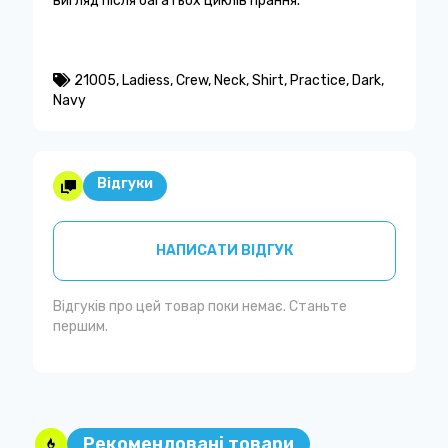
вигляд після багатьох циклів прання.
21005
,
Ladiess
,
Crew
,
Neck
,
Shirt
,
Practice
,
Dark
,
Navy
Відгуки
НАПИСАТИ ВІДГУК
Відгуків про цей товар поки немає. Станьте
першим.
Рекомендовані товари