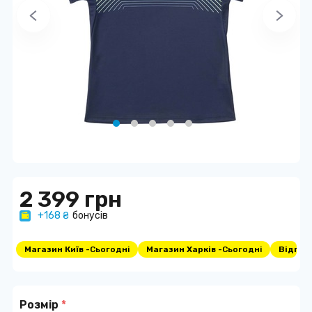
2 399 грн
+168 ₴
бонусів
Магазин Київ -
Сьогодні
Магазин Харків -
Сьогодні
Відпра
Розмір
*