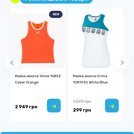
NEW
Майка жіноча Yonex 16852
Майка жіноча Erima
П
Cyber Orange
1081930 White/Blue
1
1 099 грн
2
2 949 грн
299 грн
1