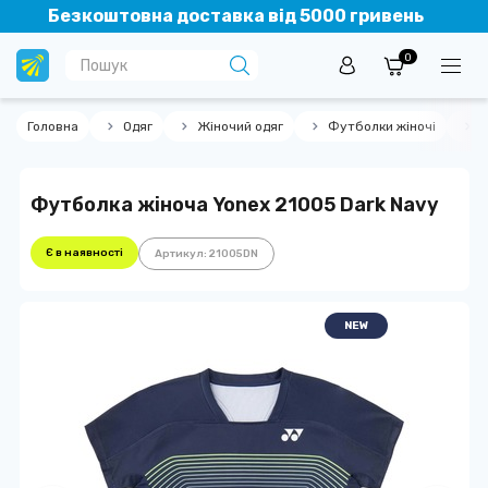
Безкоштовна доставка від 5000 гривень
0
Головна
Одяг
Жіночий одяг
Футболки жіночі
Ф
Футболка жіноча Yonex 21005 Dark Navy
Є в наявності
Артикул: 21005DN
NEW