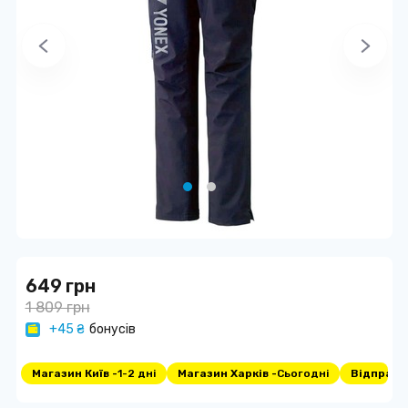
649 грн
1 809 грн
+45 ₴
бонусів
Магазин Київ -
1-2 дні
Магазин Харків -
Сьогодні
Відправка