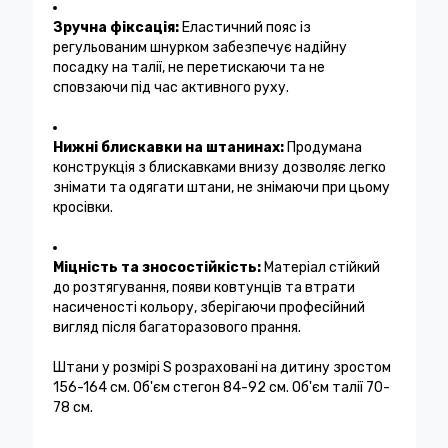
Зручна фіксація:
Еластичний пояс із
регульованим шнурком забезпечує надійну
посадку на талії, не перетискаючи та не
сповзаючи під час активного руху.
Нижні блискавки на штанинах:
Продумана
конструкція з блискавками внизу дозволяє легко
знімати та одягати штани, не знімаючи при цьому
кросівки.
Міцність та зносостійкість:
Матеріал стійкий
до розтягування, появи ковтунців та втрати
насиченості кольору, зберігаючи професійний
вигляд після багаторазового прання.
Штани у розмірі S розраховані на дитину зростом
156-164 см. Об'єм стегон 84-92 см. Об'єм талії 70-
78 см.