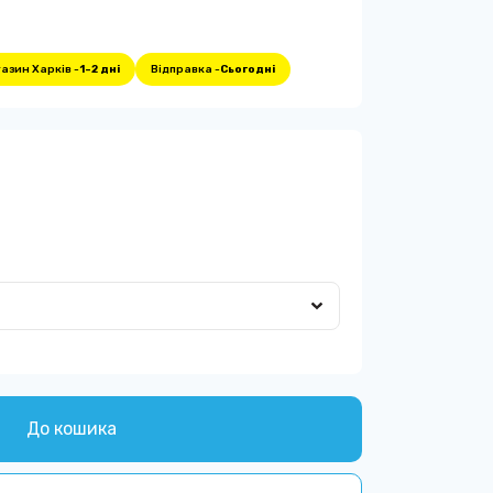
азин Харків -
1-2 дні
Відправка -
Сьогодні
До кошика