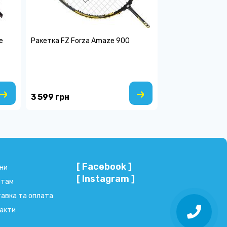
e
Ракетка FZ Forza Amaze 900
3 599 грн
[ Facebook ]
ни
[ Instagram ]
нтам
авка та оплата
акти