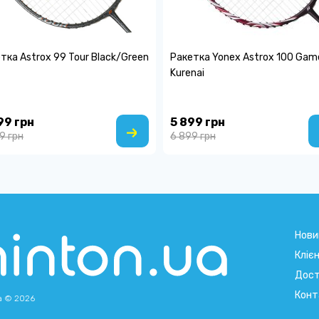
тка Astrox 99 Tour Black/Green
Ракетка Yonex Astrox 100 Gam
Kurenai
99 грн
5 899 грн
99 грн
6 899 грн
Нови
Кліє
Дост
Конт
a © 2026