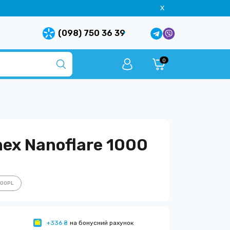
X
(098) 750 36 39
0
ex Nanoflare 1000
000PL
+336 ₴
на бонусний рахунок