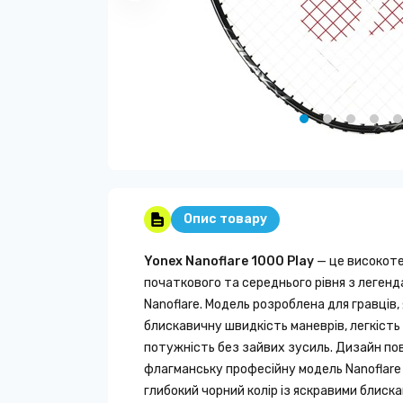
Опис товару
Yonex Nanoflare 1000 Play
— це високоте
початкового та середнього рівня з легенда
Nanoflare. Модель розроблена для гравців,
блискавичну швидкість маневрів, легкість
потужність без зайвих зусиль. Дизайн п
флагманську професійну модель Nanoflare
глибокий чорний колір із яскравими блиска