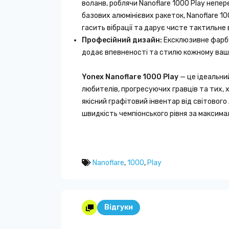
воланв, роблячи Nanoflare 1000 Play непер
базових алюмінієвих ракеток, Nanoflare 1
гасить вібрації та дарує чисте тактильне 
Професійний дизайн:
Ексклюзивне фарбув
додає впевненості та стилю кожному ваш
Yonex Nanoflare 1000 Play
— це ідеальний
любителів, прогресуючих гравців та тих, 
якісний графітовий інвентар від світового
швидкість чемпіонського рівня за максима
Nanoflare
,
1000
,
Play
Відгуки