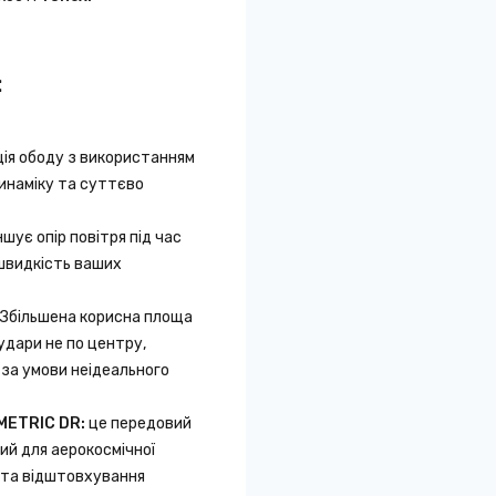
:
ія ободу з використанням
инаміку та суттєво
шує опір повітря під час
швидкість ваших
Збільшена корисна площа
удари не по центру,
 за умови неідеального
METRIC DR
:
це передовий
ий для аерокосмічної
я та відштовхування