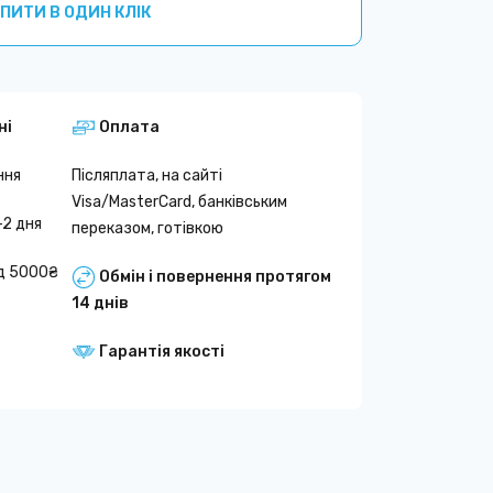
ПИТИ В ОДИН КЛІК
ні
Оплата
ння
Післяплата, на сайті
Visa/MasterCard, банківським
-2 дня
переказом, готівкою
д 5000₴
Обмін і повернення протягом
14 днів
Гарантія якості