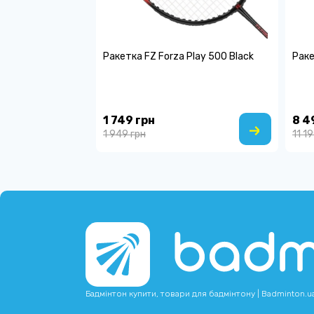
Ракетка FZ Forza Play 500 Black
Раке
1 749 грн
8 4
1 949 грн
11 1
Бадмінтон купити, товари для бадмінтону | Badminton.u