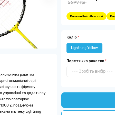
5 299 грн
Магазин Київ -
Сьогодні
Маг
Колір
*
Lightning Yellow
Перетяжка ракетки
*
хнологічна ракетка
рної швидкісної серії
 які шукають фірмову
 в управлінні та додаткову
овністю повторює
 1000 Z, поєднуючи
вками відтінку Lightning