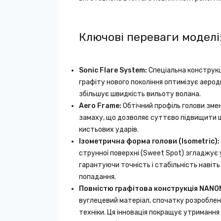
Ключові переваги моделі
Sonic Flare System:
Спеціальна конструкц
графіту нового покоління оптимізує аерод
збільшує швидкість вильоту волана.
Aero Frame:
Обтічний профіль голови змен
замаху, що дозволяє суттєво підвищити 
кистьових ударів.
Ізометрична форма голови (Isometric):
струнної поверхні (Sweet Spot) згладжує 
гарантуючи точність і стабільність навіть
попадання.
Повністю графітова конструкція
NANO
вуглецевий матеріал, спочатку розроблен
техніки. Ця інновація покращує утриманн