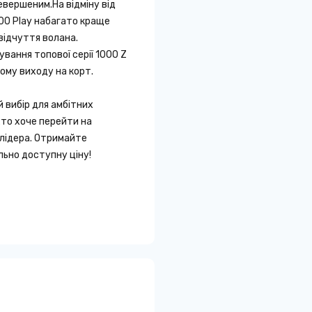
евершеним.На відміну від
000 Play набагато краще
відчуття волана.
ання топової серії 1000 Z
ому виходу на корт.
 вибір для амбітних
хто хоче перейти на
 лідера. Отримайте
льно доступну ціну!