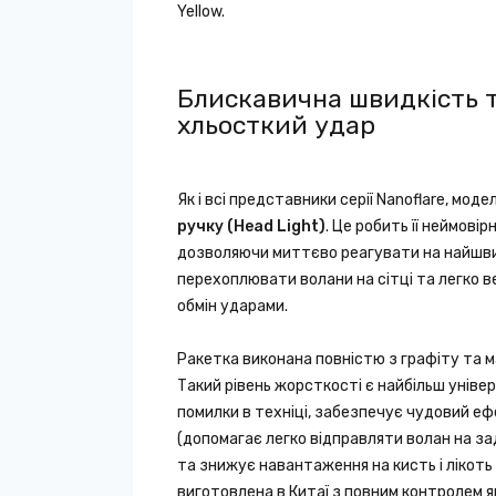
Yellow.
Блискавична швидкість 
хльосткий удар
Як і всі представники серії Nanoflare, моде
ручку (Head Light)
. Це робить її неймові
дозволяючи миттєво реагувати на найшви
перехоплювати волани на сітці та легко 
обмін ударами.
Ракетка виконана повністю з графіту та м
Такий рівень жорсткості є найбільш уніве
помилки в техніці, забезпечує чудовий е
(допомагає легко відправляти волан на за
та знижує навантаження на кисть і лікоть
виготовлена в Китаї з повним контролем я