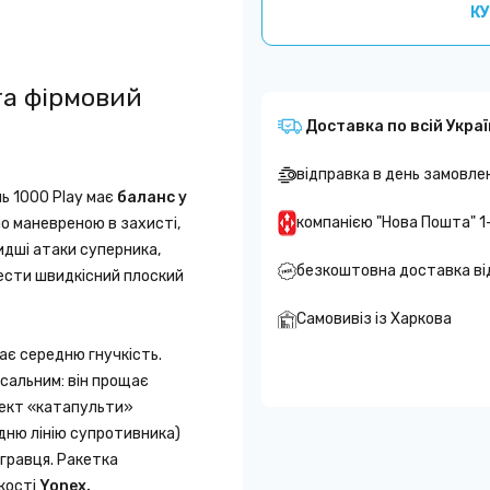
КУ
та фірмовий
Доставка по всій Украї
відправка в день замовле
ль 1000 Play має
баланс у
компанією "Нова Пошта" 1
рно маневреною в захисті,
дші атаки суперника,
безкоштовна доставка ві
вести швидкісний плоский
Самовивіз із Харкова
ає середню гнучкість.
рсальним: він прощає
фект «катапульти»
дню лінію супротивника)
 гравця. Ракетка
кості
Yonex.